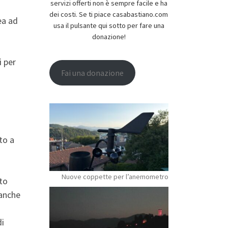
servizi offerti non è sempre facile e ha
dei costi. Se ti piace casabastiano.com
ea ad
usa il pulsante qui sotto per fare una
donazione!
i per
Fai una donazione
to a
Nuove coppette per l’anemometro
sto
 anche
di