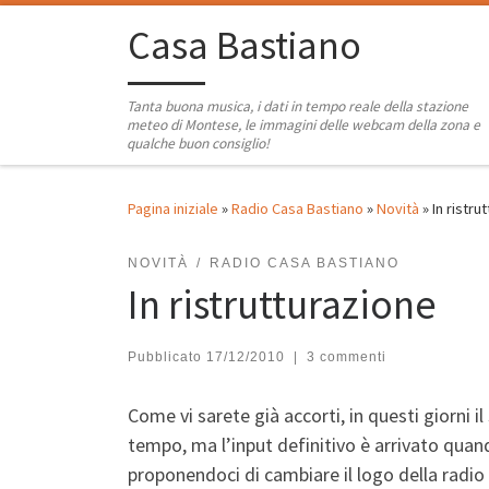
Passa al contenuto
Casa Bastiano
Tanta buona musica, i dati in tempo reale della stazione
meteo di Montese, le immagini delle webcam della zona e
qualche buon consiglio!
Pagina iniziale
»
Radio Casa Bastiano
»
Novità
»
In ristru
NOVITÀ
RADIO CASA BASTIANO
In ristrutturazione
Pubblicato
17/12/2010
|
3 commenti
Come vi sarete già accorti, in questi giorni i
tempo, ma l’input definitivo è arrivato quan
proponendoci di cambiare il logo della radio a 