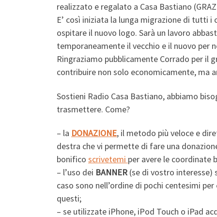
realizzato e regalato a Casa Bastiano (GRAZI
E’ così iniziata la lunga migrazione di tutti i
ospitare il nuovo logo. Sarà un lavoro abbast
temporaneamente il vecchio e il nuovo per no
Ringraziamo pubblicamente Corrado per il gra
contribuire non solo economicamente, ma a
Sostieni Radio Casa Bastiano, abbiamo bisogn
trasmettere. Come?
– la
DONAZIONE
, il metodo più veloce e dir
destra che vi permette di fare una donazione
bonifico
scrivetemi
per avere le coordinate 
– l’uso dei
BANNER
(se di vostro interesse) 
caso sono nell’ordine di pochi centesimi per 
questi;
– se utilizzate iPhone, iPod Touch o iPad ac