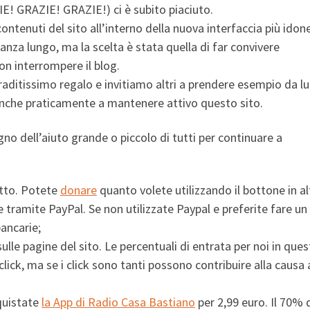
E! GRAZIE! GRAZIE!) ci è subito piaciuto.
 contenuti del sito all’interno della nuova interfaccia più idon
anza lungo, ma la scelta è stata quella di far convivere
n interrompere il blog.
ditissimo regalo e invitiamo altri a prendere esempio da lu
nche praticamente a mantenere attivo questo sito.
o dell’aiuto grande o piccolo di tutti per continuare a
etto. Potete
donare
quanto volete utilizzando il bottone in al
 tramite PayPal. Se non utilizzate Paypal e preferite fare un
bancarie;
sulle pagine del sito. Le percentuali di entrata per noi in que
click, ma se i click sono tanti possono contribuire alla causa
quistate
la App di Radio Casa Bastiano
per 2,99 euro. Il 70% 