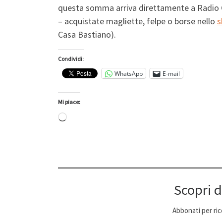
questa somma arriva direttamente a Radio 
– acquistate magliette, felpe o borse nello
s
Casa Bastiano).
Condividi:
WhatsApp
E-mail
Mi piace:
Caricamento in corso…
Scopri d
Abbonati per ricev
Digita la tua e-mail...