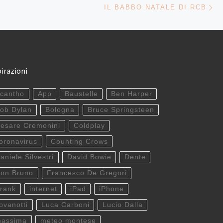
LI ARTICOLI
IL BABBO NATALE DI RCB
pirazioni
cantho
App
Baustelle
Ben Harper
ob Dylan
Bologna
Bruce Springsteen
esare Cremonini
Coldplay
oronavirus
Counting Crows
aniele Silvestri
David Bowie
Dente
on Bruno
Francesco De Gregori
rank
internet
iPad
iPhone
ovanotti
Luca Carboni
Lucio Dalla
assima
meteo montese