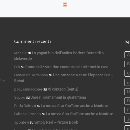
RITORNA ALLA LISTA DEG
Commenti recenti
Is
Michela
su
Lo yogurt bio dell’Antico Podere Bernardi a
A
Melaverde
B
Erik
su
Come utilizzare due connessioni a internet in casa
C
Francesca Terranova
su
Una canzone a caso: Elephant Gun –
The
Beirut
c
polly iannaccone
su
Mi corazon (part 2)
D
Sappo
su
Unreal Tournament in quarantena
D
Edda Balestri
su
La messa è su YouTube anche a Montese
F
Fabrizio Rosano
su
La messa è su YouTube anche a Montese
J
apontelli
su
Simply Red – Picture Book
m