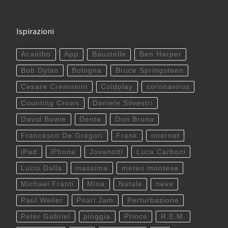
Ispirazioni
Acantho
App
Baustelle
Ben Harper
Bob Dylan
Bologna
Bruce Springsteen
Cesare Cremonini
Coldplay
coronavirus
Counting Crows
Daniele Silvestri
David Bowie
Dente
Don Bruno
Francesco De Gregori
Frank
internet
iPad
iPhone
Jovanotti
Luca Carboni
Lucio Dalla
massima
meteo montese
Michael Franti
Mina
Natale
neve
Paul Weller
Pearl Jam
Perturbazione
Peter Gabriel
pioggia
Prince
R.E.M.