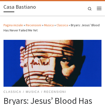
Casa Bastiano
Passa al contenuto
Search
Me
Pagina iniziale
»
Recensioni
»
Musica
»
Classica
»
Bryars: Jesus’ Blood
Has Never Failed Me Yet
CLASSICA
MUSICA
RECENSIONI
Bryars: Jesus’ Blood Has