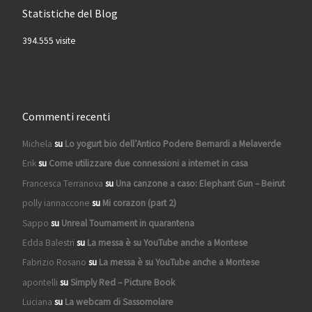
Statistiche del Blog
394.555 visite
Commenti recenti
Michela
su
Lo yogurt bio dell’Antico Podere Bernardi a Melaverde
Erik
su
Come utilizzare due connessioni a internet in casa
Francesca Terranova
su
Una canzone a caso: Elephant Gun – Beirut
polly iannaccone
su
Mi corazon (part 2)
Sappo
su
Unreal Tournament in quarantena
Edda Balestri
su
La messa è su YouTube anche a Montese
Fabrizio Rosano
su
La messa è su YouTube anche a Montese
apontelli
su
Simply Red – Picture Book
Luciana
su
La webcam di Sassomolare