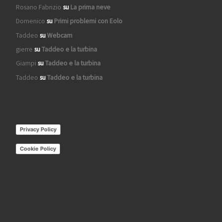
Rosano Fabrizio
su
La prima neve
Domenico
su
Primi problemi con Eolo
Taddeo
su
Webcam
gierre
su
Taddeo e la turbina
Giampi
su
Taddeo e la turbina
Taddeo
su
Taddeo e la turbina
Privacy Policy
Cookie Policy