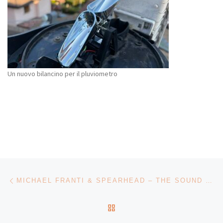
Un nuovo bilancino per il pluviometro
Navigazione articoli
Articolo precedente
MICHAEL FRANTI & SPEARHEAD – THE SOUND OF SUNSHINE
RITORNA ALLA LISTA DEG