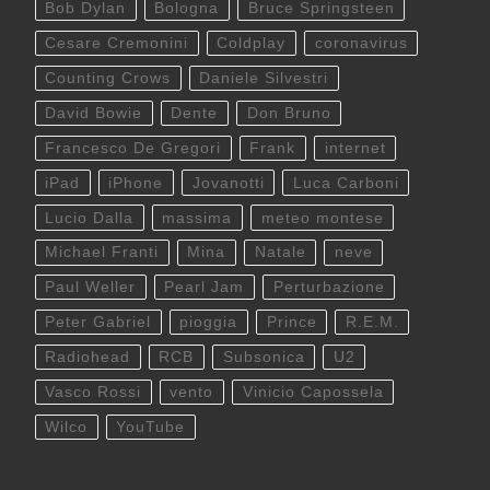
Bob Dylan
Bologna
Bruce Springsteen
Cesare Cremonini
Coldplay
coronavirus
Counting Crows
Daniele Silvestri
David Bowie
Dente
Don Bruno
Francesco De Gregori
Frank
internet
iPad
iPhone
Jovanotti
Luca Carboni
Lucio Dalla
massima
meteo montese
Michael Franti
Mina
Natale
neve
Paul Weller
Pearl Jam
Perturbazione
Peter Gabriel
pioggia
Prince
R.E.M.
Radiohead
RCB
Subsonica
U2
Vasco Rossi
vento
Vinicio Capossela
Wilco
YouTube