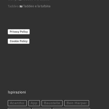
Taddeo
su
Taddeo e la turbina
Privacy Policy
Cookie Policy
Ispirazioni
Acantho
App
Baustelle
Ben Harper