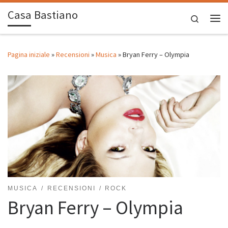
Casa Bastiano
Passa al contenuto
Search
Me
Pagina iniziale
»
Recensioni
»
Musica
»
Bryan Ferry – Olympia
MUSICA
RECENSIONI
ROCK
Bryan Ferry – Olympia