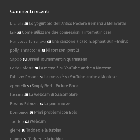
Commenti recenti
Michela
su
Lo yogurt bio dell’Antico Podere Bernardi a Melaverde
Erik
su
Come utilizzare due connessioni a internet in casa
Francesca Terranova
su
Una canzone a caso: Elephant Gun – Beirut
polly iannaccone
su
Mi corazon (part 2)
Sappo
su
Unreal Tournament in quarantena
Edda Balestri
su
La messa è su YouTube anche a Montese
Fabrizio Rosano
su
La messa è su YouTube anche a Montese
apontelli
su
Simply Red – Picture Book
Luciana
su
La webcam di Sassomolare
Rosano Fabrizio
su
La prima neve
Domenico
su
Primi problemi con Eolo
Taddeo
su
Webcam
gierre
su
Taddeo e la turbina
Giampi
su
Taddeo e la turbina