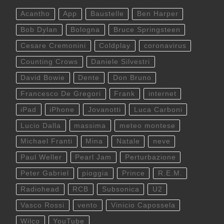
Acantho
App
Baustelle
Ben Harper
Bob Dylan
Bologna
Bruce Springsteen
Cesare Cremonini
Coldplay
coronavirus
Counting Crows
Daniele Silvestri
David Bowie
Dente
Don Bruno
Francesco De Gregori
Frank
internet
iPad
iPhone
Jovanotti
Luca Carboni
Lucio Dalla
massima
meteo montese
Michael Franti
Mina
Natale
neve
Paul Weller
Pearl Jam
Perturbazione
Peter Gabriel
pioggia
Prince
R.E.M.
Radiohead
RCB
Subsonica
U2
Vasco Rossi
vento
Vinicio Capossela
Wilco
YouTube