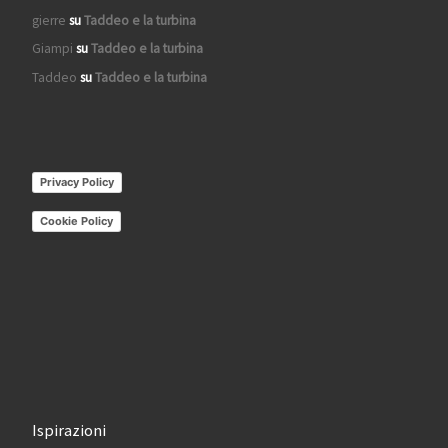
gierre
su
Taddeo e la turbina
Giampi
su
Taddeo e la turbina
Taddeo
su
Taddeo e la turbina
Privacy Policy
Cookie Policy
Ispirazioni