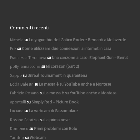
Commenti recenti
Michela
su
Lo yogurt bio dell’Antico Podere Bernardi a Melaverde
Erik
su
Come utilizzare due connessioni a internet in casa
Francesca Terranova
su
Una canzone a caso: Elephant Gun – Beirut
polly iannaccone
su
Mi corazon (part 2)
Sappo
su
Unreal Tournament in quarantena
Edda Balestri
su
La messa è su YouTube anche a Montese
Fabrizio Rosano
su
La messa è su YouTube anche a Montese
apontelli
su
Simply Red – Picture Book
Luciana
su
La webcam di Sassomolare
Rosano Fabrizio
su
La prima neve
Domenico
su
Primi problemi con Eolo
Taddeo
su
Webcam