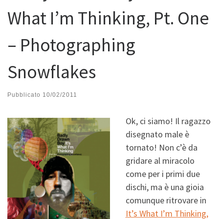
What I’m Thinking, Pt. One
– Photographing
Snowflakes
Pubblicato
10/02/2011
Ok, ci siamo! Il ragazzo
disegnato male è
tornato! Non c’è da
gridare al miracolo
come per i primi due
dischi, ma è una gioia
comunque ritrovare in
It’s What I’m Thinking,