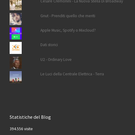
Cesare Cremonini - La Nuova Stella Di Broadway
Gnut - Prenditi quello che meriti
Apple Music, Spotify o Mixcloud?
Dati storici
U2 - Ordinary Love
Le Luci della Centrale Elettrica - Terra
Statistiche del Blog
394.556 visite