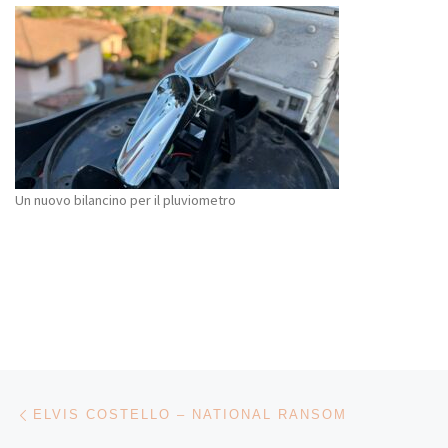
Un nuovo bilancino per il pluviometro
Navigazione articoli
Articolo precedente
ELVIS COSTELLO – NATIONAL RANSOM