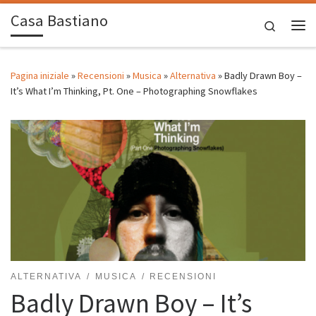
Casa Bastiano
Passa al contenuto
Search
Me
Pagina iniziale
»
Recensioni
»
Musica
»
Alternativa
»
Badly Drawn Boy –
It’s What I’m Thinking, Pt. One – Photographing Snowflakes
ALTERNATIVA
MUSICA
RECENSIONI
Badly Drawn Boy – It’s