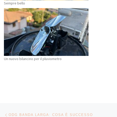
Sempre bello
Un nuovo bilancino per il pluviometro
Navigazione articoli
Articolo precedente
ODG BANDA LARGA: COSA È SUCCESSO