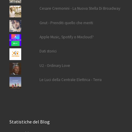
Cesare Cremonini - La Nuova Stella Di Broadway
Gnut - Prenditi quello che meriti
Apple Music, Spotify o Mixcloud?
Dati storici
U2 - Ordinary Love
Le Luci della Centrale Elettrica - Terra
Statistiche del Blog