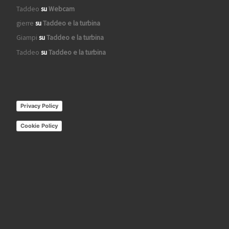
Taddeo
su
Webcam
gierre
su
Taddeo e la turbina
Giampi
su
Taddeo e la turbina
Taddeo
su
Taddeo e la turbina
Privacy Policy
Cookie Policy