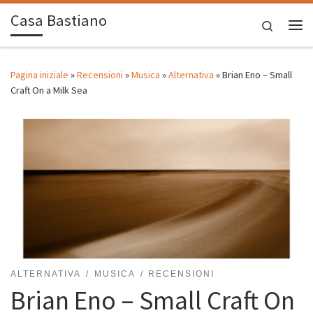
Casa Bastiano
Passa al contenuto
Search
Me
Pagina iniziale
»
Recensioni
»
Musica
»
Alternativa
»
Brian Eno – Small
Craft On a Milk Sea
ALTERNATIVA
MUSICA
RECENSIONI
Brian Eno – Small Craft On