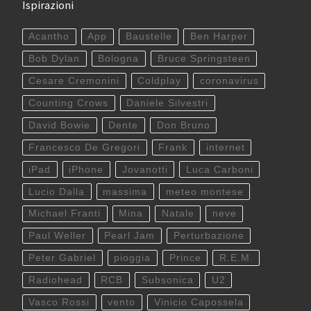
Ispirazioni
Acantho
App
Baustelle
Ben Harper
Bob Dylan
Bologna
Bruce Springsteen
Cesare Cremonini
Coldplay
coronavirus
Counting Crows
Daniele Silvestri
David Bowie
Dente
Don Bruno
Francesco De Gregori
Frank
internet
iPad
iPhone
Jovanotti
Luca Carboni
Lucio Dalla
massima
meteo montese
Michael Franti
Mina
Natale
neve
Paul Weller
Pearl Jam
Perturbazione
Peter Gabriel
pioggia
Prince
R.E.M.
Radiohead
RCB
Subsonica
U2
Vasco Rossi
vento
Vinicio Capossela