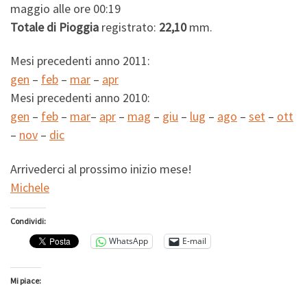
maggio alle ore 00:19
Totale di Pioggia
registrato:
22,10
mm.
Mesi precedenti anno 2011:
gen
–
feb
–
mar
–
apr
Mesi precedenti anno 2010:
gen
–
feb
–
mar
–
apr
–
mag
–
giu
–
lug
–
ago
–
set
–
ott
–
nov
–
dic
Arrivederci al prossimo inizio mese!
Michele
Condividi:
WhatsApp
E-mail
Mi piace: