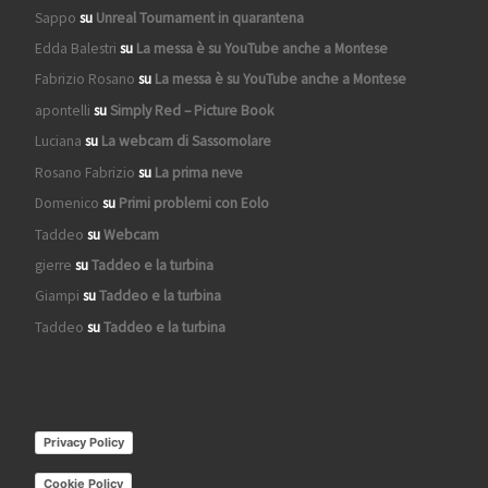
Sappo
su
Unreal Tournament in quarantena
Edda Balestri
su
La messa è su YouTube anche a Montese
Fabrizio Rosano
su
La messa è su YouTube anche a Montese
apontelli
su
Simply Red – Picture Book
Luciana
su
La webcam di Sassomolare
Rosano Fabrizio
su
La prima neve
Domenico
su
Primi problemi con Eolo
Taddeo
su
Webcam
gierre
su
Taddeo e la turbina
Giampi
su
Taddeo e la turbina
Taddeo
su
Taddeo e la turbina
Privacy Policy
Cookie Policy