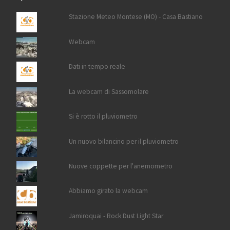
Stazione Meteo Montese (MO) - Casa Bastiano
Webcam
Dati in tempo reale
La webcam di Sassomolare
Si è rotto il pluviometro
Un nuovo bilancino per il pluviometro
Nuove coppette per l'anemometro
Abbiamo girato la webcam
Jamiroquai - Rock Dust Light Star