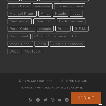
Lucio Dalla
massima
meteo montese
Michael Franti
Mina
Natale
neve
Paul Weller
Pearl Jam
Perturbazione
Peter Gabriel
pioggia
Prince
R.E.M.
Radiohead
RCB
Subsonica
U2
Vasco Rossi
vento
Vinicio Capossela
Wilco
YouTube
© 2026
Casa Bastiano
– Tutti i diritti riservati
Powered by
WP
– Designed con il
tema Customizr
ISCRIVITI