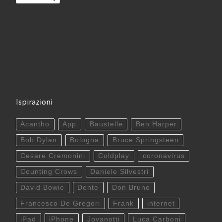
Ispirazioni
Acantho
App
Baustelle
Ben Harper
Bob Dylan
Bologna
Bruce Springsteen
Cesare Cremonini
Coldplay
coronavirus
Counting Crows
Daniele Silvestri
David Bowie
Dente
Don Bruno
Francesco De Gregori
Frank
internet
iPad
iPhone
Jovanotti
Luca Carboni