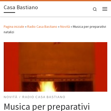
Casa Bastiano
Passa al contenuto
Search
Me
Pagina iniziale
»
Radio Casa Bastiano
»
Novità
»
Musica per preparativi
natalizi
NOVITÀ
RADIO CASA BASTIANO
Musica per preparativi