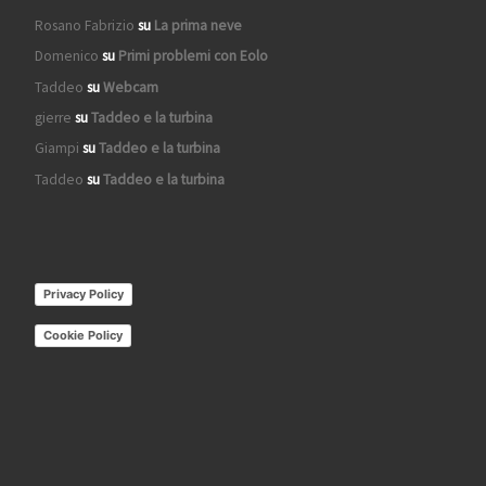
Rosano Fabrizio
su
La prima neve
Domenico
su
Primi problemi con Eolo
Taddeo
su
Webcam
gierre
su
Taddeo e la turbina
Giampi
su
Taddeo e la turbina
Taddeo
su
Taddeo e la turbina
Privacy Policy
Cookie Policy