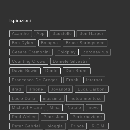
Ispirazioni
Acantho
App
Baustelle
Ben Harper
Bob Dylan
Bologna
Bruce Springsteen
Cesare Cremonini
Coldplay
coronavirus
Counting Crows
Daniele Silvestri
David Bowie
Dente
Don Bruno
Francesco De Gregori
Frank
internet
iPad
iPhone
Jovanotti
Luca Carboni
Lucio Dalla
massima
meteo montese
Michael Franti
Mina
Natale
neve
Paul Weller
Pearl Jam
Perturbazione
Peter Gabriel
pioggia
Prince
R.E.M.