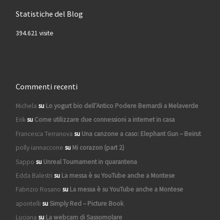
Statistiche del Blog
394.621 visite
Commenti recenti
Michela
su
Lo yogurt bio dell’Antico Podere Bernardi a Melaverde
Erik
su
Come utilizzare due connessioni a internet in casa
Francesca Terranova
su
Una canzone a caso: Elephant Gun – Beirut
polly iannaccone
su
Mi corazon (part 2)
Sappo
su
Unreal Tournament in quarantena
Edda Balestri
su
La messa è su YouTube anche a Montese
Fabrizio Rosano
su
La messa è su YouTube anche a Montese
apontelli
su
Simply Red – Picture Book
Luciana
su
La webcam di Sassomolare