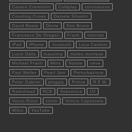
Cesare Cremonini
Coldplay
coronavirus
Counting Crows
Daniele Silvestri
David Bowie
Dente
Don Bruno
Francesco De Gregori
Frank
internet
iPad
iPhone
Jovanotti
Luca Carboni
Lucio Dalla
massima
meteo montese
Michael Franti
Mina
Natale
neve
Paul Weller
Pearl Jam
Perturbazione
Peter Gabriel
pioggia
Prince
R.E.M.
Radiohead
RCB
Subsonica
U2
Vasco Rossi
vento
Vinicio Capossela
Wilco
YouTube