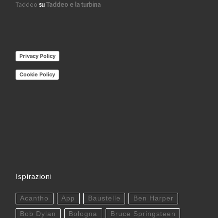
Taddeo
su
Taddeo e la turbina
Privacy Policy
Cookie Policy
Ispirazioni
Acantho
App
Baustelle
Ben Harper
Bob Dylan
Bologna
Bruce Springsteen