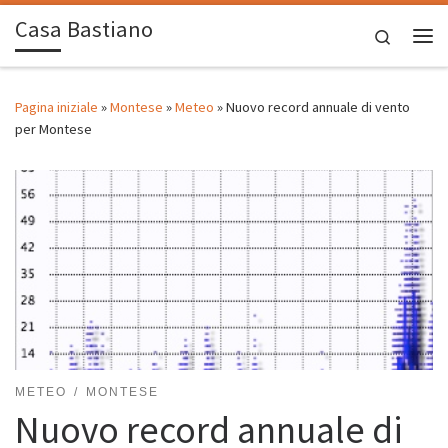
Casa Bastiano
Passa al contenuto
Search
Me
Pagina iniziale
»
Montese
»
Meteo
»
Nuovo record annuale di vento
per Montese
METEO
MONTESE
Nuovo record annuale di