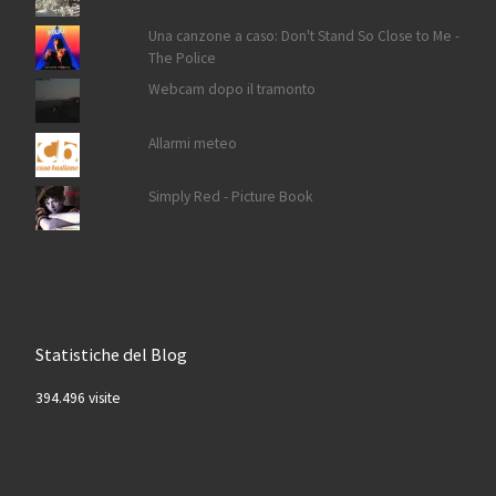
Una canzone a caso: Don't Stand So Close to Me -
The Police
Webcam dopo il tramonto
Allarmi meteo
Simply Red - Picture Book
Statistiche del Blog
394.496 visite