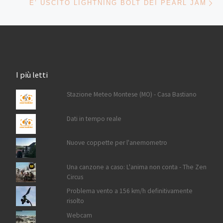
E’ USCITO LIGHTNING BOLT DEI PEARL JAM
I più letti
Stazione Meteo Montese (MO) - Casa Bastiano
Dati in tempo reale
Nuove coppette per l'anemometro
Una canzone a caso: L'anima non conta - The Zen
Circus
Problema vento a 156 km/h definitivamente
risolto
Webcam