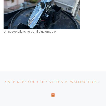
Un nuovo bilancino per il pluviometro
Navigazione articoli
Articolo precedente
APP RCB: YOUR APP STATUS IS WAITING FOR REVIEW
RITORNA ALLA LISTA DEG
Ar