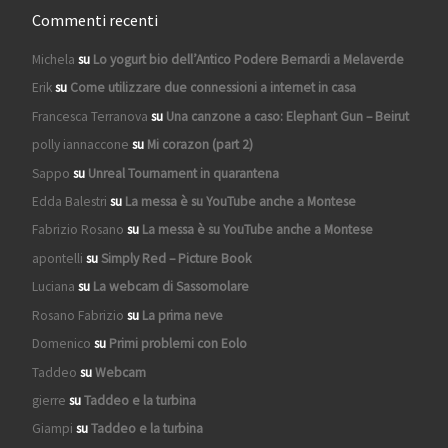
Commenti recenti
Michela
su
Lo yogurt bio dell’Antico Podere Bernardi a Melaverde
Erik
su
Come utilizzare due connessioni a internet in casa
Francesca Terranova
su
Una canzone a caso: Elephant Gun – Beirut
polly iannaccone
su
Mi corazon (part 2)
Sappo
su
Unreal Tournament in quarantena
Edda Balestri
su
La messa è su YouTube anche a Montese
Fabrizio Rosano
su
La messa è su YouTube anche a Montese
apontelli
su
Simply Red – Picture Book
Luciana
su
La webcam di Sassomolare
Rosano Fabrizio
su
La prima neve
Domenico
su
Primi problemi con Eolo
Taddeo
su
Webcam
gierre
su
Taddeo e la turbina
Giampi
su
Taddeo e la turbina