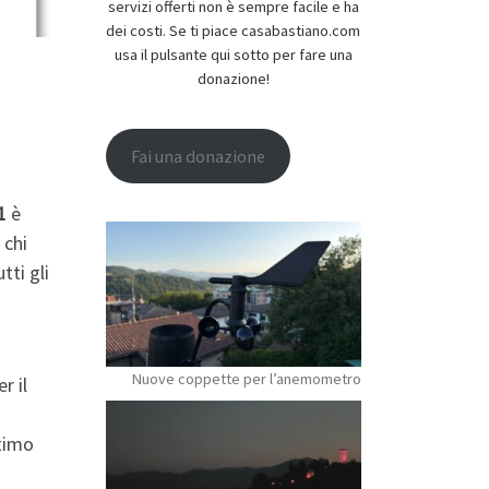
servizi offerti non è sempre facile e ha
dei costi. Se ti piace casabastiano.com
usa il pulsante qui sotto per fare una
donazione!
Fai una donazione
1
è
chi
tti gli
Nuove coppette per l’anemometro
r il
ltimo