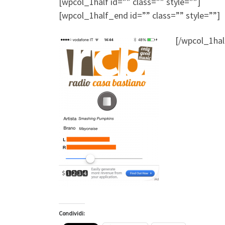
[wpcol_1half id=”” class=”” style=””]
[wpcol_1half_end id=”” class=”” style=””]
[/wpcol_1ha
Condividi: