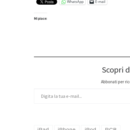
WhatsApp
E-mail
Mi piace:
Scopri d
Abbonati per ricev
Digita la tua e-mail...
iPad
iPhone
iPod
RCB