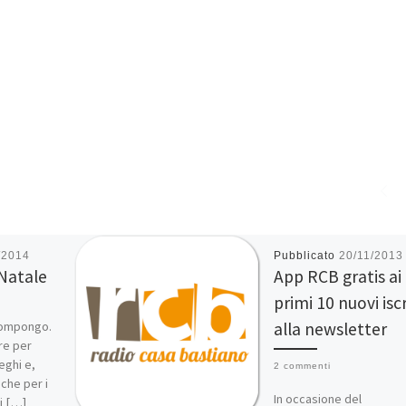
/2014
Pubblicato
20/11/2013
 Natale
App RCB gratis ai
primi 10 nuovi iscr
compongo.
alla newsletter
re per
leghi e,
2 commenti
nche per i
In occasione del
ri […]