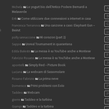
Michela
su
Lo yogurt bio dell’Antico Podere Bernardi a
A
Melaverde
B
Erik
su
Come utilizzare due connessioni a internet in casa
C
Francesca Terranova
su
Una canzone a caso: Elephant Gun –
è
Beirut
c
polly iannaccone
su
Mi corazon (part 2)
D
Sappo
su
Unreal Tournament in quarantena
D
Edda Balestri
su
La messa è su YouTube anche a Montese
F
Fabrizio Rosano
su
La messa è su YouTube anche a Montese
J
apontelli
su
Simply Red – Picture Book
m
Luciana
su
La webcam di Sassomolare
M
Rosano Fabrizio
su
La prima neve
Domenico
su
Primi problemi con Eolo
P
Taddeo
su
Webcam
P
gierre
su
Taddeo e la turbina
R
Giampi
su
Taddeo e la turbina