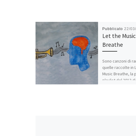
Pubblicato
22/03
Let the Music
Breathe
Sono canzoni di ra
quelle raccolte in 
Music Breathe, la 
playlist del 2013 d
Casa Bastiano. C
Condividi:
WhatsApp