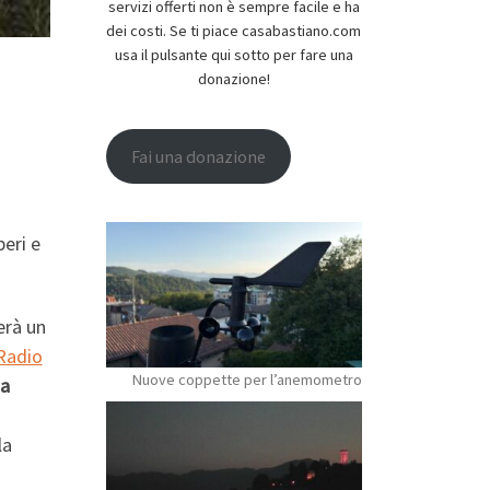
servizi offerti non è sempre facile e ha
dei costi. Se ti piace casabastiano.com
usa il pulsante qui sotto per fare una
donazione!
Fai una donazione
eri e
erà un
Radio
Nuove coppette per l’anemometro
da
la