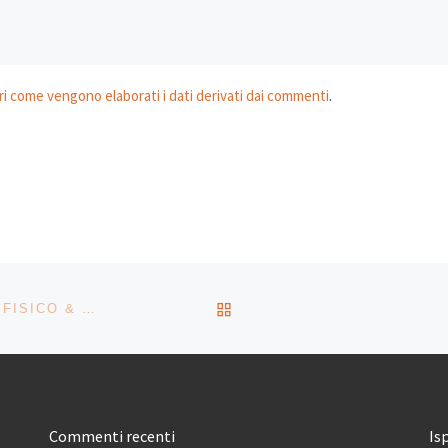
i come vengono elaborati i dati derivati dai commenti
.
RITORNA ALLA LISTA DEG
IL MIO DISCO DELLA SETTIMANA: LUCA CARBONI – FISICO & POLITICO
Commenti recenti
Is