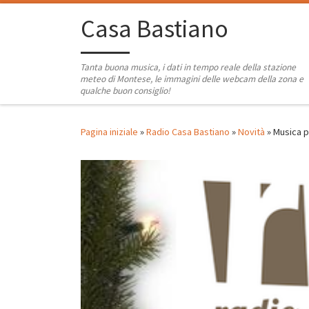
Passa al contenuto
Casa Bastiano
Tanta buona musica, i dati in tempo reale della stazione
meteo di Montese, le immagini delle webcam della zona e
qualche buon consiglio!
Pagina iniziale
»
Radio Casa Bastiano
»
Novità
»
Musica p