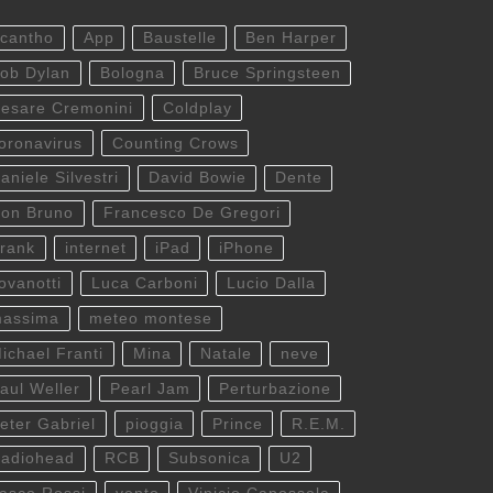
cantho
App
Baustelle
Ben Harper
ob Dylan
Bologna
Bruce Springsteen
esare Cremonini
Coldplay
oronavirus
Counting Crows
aniele Silvestri
David Bowie
Dente
on Bruno
Francesco De Gregori
rank
internet
iPad
iPhone
ovanotti
Luca Carboni
Lucio Dalla
assima
meteo montese
ichael Franti
Mina
Natale
neve
aul Weller
Pearl Jam
Perturbazione
eter Gabriel
pioggia
Prince
R.E.M.
adiohead
RCB
Subsonica
U2