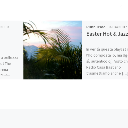
/2013
Pubblicato
13/04/2007
Easter Hot & Jaz
In verità questa playlist
l’ho composta io, ma Ugo
ra bellezza
sì, autentico dj). Visto c
Let The
Radio Casa Bastiano
prima
trasmettiamo anche […
i Radio
omposta […]
Condividi:
WhatsApp
E-m
E-mail
Mi piace: