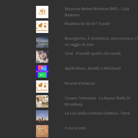
Stazione Meteo Montese (MO) - Casa
Bastiano
Mauritius fai da te? Si può!
Buongiorno, è domenica, non nevica e c'
un raggio di sole
Gnut - Prenditi quello che meriti
Apple Music, Spotify o Mixcloud?
Ricordi d'infanzia
Cesare Cremonini - La Nuova Stella Di
Broadway
Le Luci della Centrale Elettrica - Terra
A me ricordi