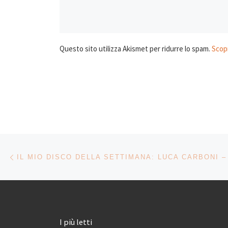
Questo sito utilizza Akismet per ridurre lo spam.
Scopr
Navigazione articoli
Articolo precedente
I più letti