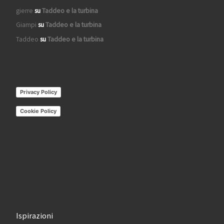
gierre
su
Taddeo e la turbina
Giampi
su
Taddeo e la turbina
Taddeo
su
Taddeo e la turbina
Privacy Policy
Cookie Policy
Ispirazioni