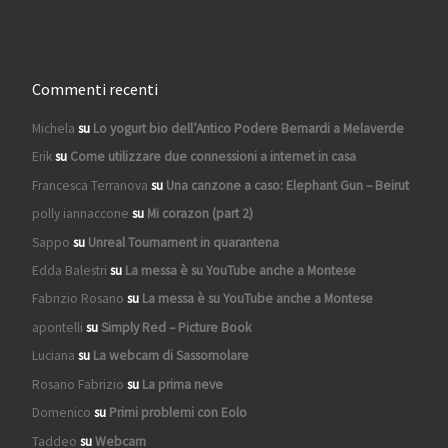
Commenti recenti
Michela
su
Lo yogurt bio dell’Antico Podere Bernardi a Melaverde
Erik
su
Come utilizzare due connessioni a internet in casa
Francesca Terranova
su
Una canzone a caso: Elephant Gun – Beirut
polly iannaccone
su
Mi corazon (part 2)
Sappo
su
Unreal Tournament in quarantena
Edda Balestri
su
La messa è su YouTube anche a Montese
Fabrizio Rosano
su
La messa è su YouTube anche a Montese
apontelli
su
Simply Red – Picture Book
Luciana
su
La webcam di Sassomolare
Rosano Fabrizio
su
La prima neve
Domenico
su
Primi problemi con Eolo
Taddeo
su
Webcam