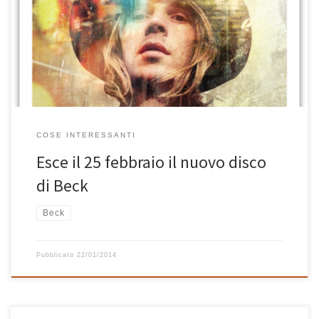
febbraio 2014. Si può già preordinare su iTunes partendo da QUI.
Dall’ascolto del primo singolo, Blue Moon, si preannuncia davvero
molto bello. La mia personale attesa inizia a salire
COSE INTERESSANTI
Esce il 25 febbraio il nuovo disco
di Beck
Beck
Pubblicato
22/01/2014