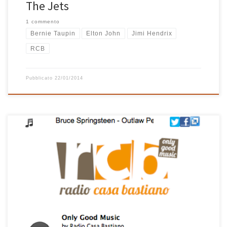
The Jets
1 commento
Bernie Taupin
Elton John
Jimi Hendrix
RCB
Pubblicato
22/01/2014
Qualcuno mi ha giustamente segnalato che il player di RCB, il
comodo pulsante che trovate in tutte le pagine di questo sito per
ascoltare Radio Casa Bastiano, non funzionava correttamente con
alcuni browser (per es. Firefox). Uno sguardo rapido al codice mi
hapermesso di individuare il problema e di aggiornare […]