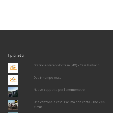
I più letti
Stazione Meteo Montese (MO) - Casa Bastiano
Dati in tempo reale
Nuove coppette per l'anemometro
Una canzone a caso: L'anima non conta - The Zen
Circus