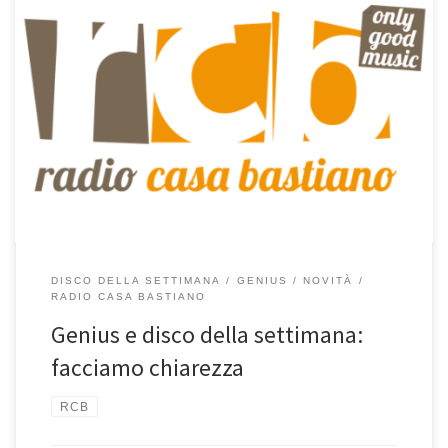
Mi rendo conto di aver fatto un po’ di confusione nelle ultime
settimane con questi due oggetti, ma probabilmente dovevo solo
metterli meglio a fuoco e soprattutto separarli. Da oggi, quindi,
una cosa sarà l’attivazione della funzione Genius nella
programmazione della radio, un’altra la rubrica”Il mio disco della
settimana“.
DISCO DELLA SETTIMANA
GENIUS
NOVITÀ
RADIO CASA BASTIANO
Genius e disco della settimana:
facciamo chiarezza
RCB