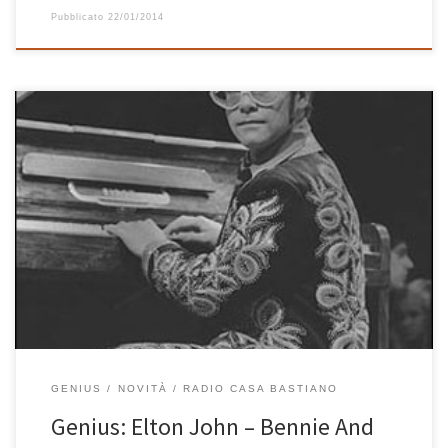
Pubblicato
22/01/2014
Quando sento l’inizio di Bennie and the Jets, quell’accordo
sempre uguale ripetuto ossessivamente, mi preparo ogni volta
all’arrivo della voce di Elton John con emozione. E’ uno di quei
brani che mi piaceranno per sempre, impossible resistergli. Oggi è
passato su Radio Casa Bastiano e proprio da
GENIUS
NOVITÀ
RADIO CASA BASTIANO
Genius: Elton John – Bennie And