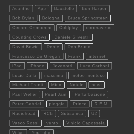
Acantho
App
Baustelle
Ben Harper
Bob Dylan
Bologna
Bruce Springsteen
Cesare Cremonini
Coldplay
coronavirus
Counting Crows
Daniele Silvestri
David Bowie
Dente
Don Bruno
Francesco De Gregori
Frank
internet
iPad
iPhone
Jovanotti
Luca Carboni
Lucio Dalla
massima
meteo montese
Michael Franti
Mina
Natale
neve
Paul Weller
Pearl Jam
Perturbazione
Peter Gabriel
pioggia
Prince
R.E.M.
Radiohead
RCB
Subsonica
U2
Vasco Rossi
vento
Vinicio Capossela
Wilco
YouTube