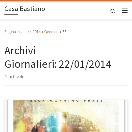
Casa Bastiano
Passa al contenuto
Search
Me
Pagina iniziale
»
2014
»
Gennaio
»
22
Archivi
Giornalieri:
22/01/2014
4 articoli
Si chiama Morning Phase il nuovo disco di Beck ed uscirà il 25