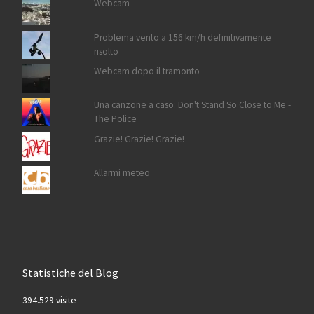
Webcam
Problema vento a 156 km/h definitivamente
risolto
Webcam dopo il tramonto
Una canzone a caso: Don't Stand So Close to Me -
The Police
Grazie! Grazie! Grazie!
Allarmi meteo
Statistiche del Blog
394.529 visite