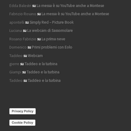
Edda Balestri
su
La messa è su YouTube anche a Montese
Fabrizio Rosano
su
La messa è su YouTube anche a Montese
apontelli
su
Simply Red – Picture Book
Luciana
su
La webcam di Sassomolare
Rosano Fabrizio
su
La prima neve
Domenico
su
Primi problemi con Eolo
Taddeo
su
Webcam
gierre
su
Taddeo e la turbina
Giampi
su
Taddeo e la turbina
Taddeo
su
Taddeo e la turbina
Privacy Policy
Cookie Policy