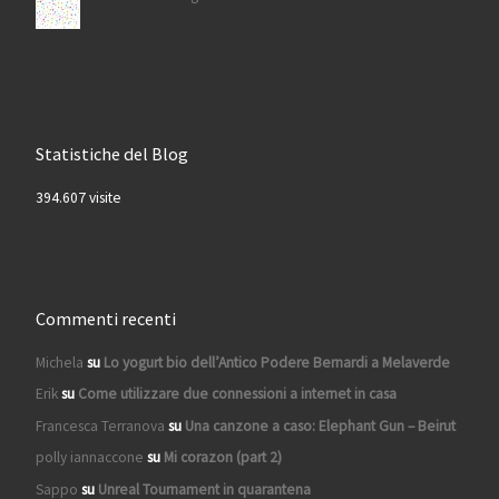
Statistiche del Blog
394.607 visite
Commenti recenti
Michela
su
Lo yogurt bio dell’Antico Podere Bernardi a Melaverde
Erik
su
Come utilizzare due connessioni a internet in casa
Francesca Terranova
su
Una canzone a caso: Elephant Gun – Beirut
polly iannaccone
su
Mi corazon (part 2)
Sappo
su
Unreal Tournament in quarantena