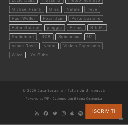
Lucio Dalla
massima
meteo montese
Michael Franti
Mina
Natale
neve
Paul Weller
Pearl Jam
Perturbazione
Peter Gabriel
pioggia
Prince
R.E.M.
Radiohead
RCB
Subsonica
U2
Vasco Rossi
vento
Vinicio Capossela
Wilco
YouTube
© 2026
Casa Bastiano
– Tutti i diritti riservati
Powered by
WP
– Designed con il
tema Customizr
ISCRIVITI