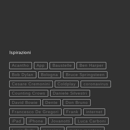
Ispirazioni
Acantho
App
Baustelle
Ben Harper
Bob Dylan
Bologna
Bruce Springsteen
Cesare Cremonini
Coldplay
coronavirus
Counting Crows
Daniele Silvestri
David Bowie
Dente
Don Bruno
Francesco De Gregori
Frank
internet
iPad
iPhone
Jovanotti
Luca Carboni