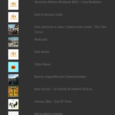
Stazione Meteo Montese (MO) - Casa Bastiano
Dati in tempo reale
Una canzone a caso: L'anima non conta - The Zen
Circus
Webcam
Dati storici
Tutto Bene
Nuove coppette per l'anemometro
Max Gazzè - La Favola di Adamo Ed Eva
Genius: Blur - Out Of Time
Meraviglioso Natale