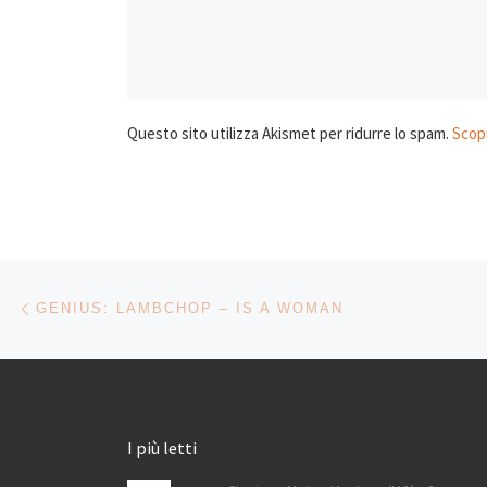
Questo sito utilizza Akismet per ridurre lo spam.
Scopr
Navigazione articoli
Articolo precedente
GENIUS: LAMBCHOP – IS A WOMAN
I più letti