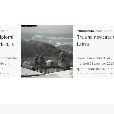
/2016
Pubblicato
23/01/2019
iplomi
Tra una nevicata 
k 2015
l’altra
ho ricevuto
Dopo la nevicata di ieri,
etwork
martedì 22 gennaio 2019
015
questa mattina a Montes
teo di
siamo svegliati con un b
Casa
paesaggio invernale, la
isco dal
 con
Condividi:
i […]
WhatsApp
E-m