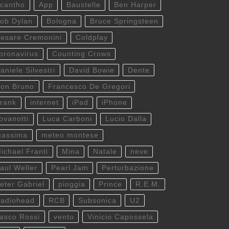
cantho
App
Baustelle
Ben Harper
ob Dylan
Bologna
Bruce Springsteen
esare Cremonini
Coldplay
oronavirus
Counting Crows
aniele Silvestri
David Bowie
Dente
on Bruno
Francesco De Gregori
rank
internet
iPad
iPhone
ovanotti
Luca Carboni
Lucio Dalla
assima
meteo montese
ichael Franti
Mina
Natale
neve
aul Weller
Pearl Jam
Perturbazione
eter Gabriel
pioggia
Prince
R.E.M.
adiohead
RCB
Subsonica
U2
asco Rossi
vento
Vinicio Capossela