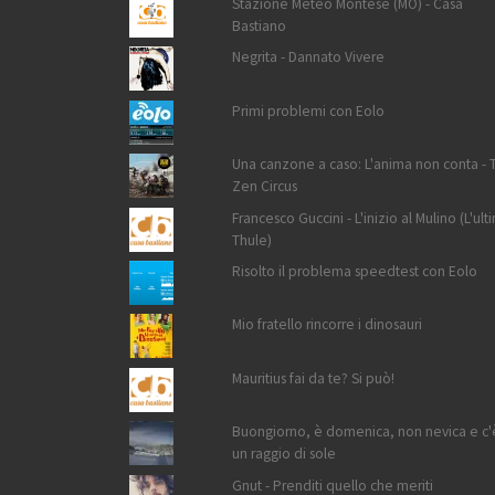
Stazione Meteo Montese (MO) - Casa
Bastiano
Negrita - Dannato Vivere
Primi problemi con Eolo
Una canzone a caso: L'anima non conta - 
Zen Circus
Francesco Guccini - L'inizio al Mulino (L'ult
Thule)
Risolto il problema speedtest con Eolo
Mio fratello rincorre i dinosauri
Mauritius fai da te? Si può!
Buongiorno, è domenica, non nevica e c'
un raggio di sole
Gnut - Prenditi quello che meriti