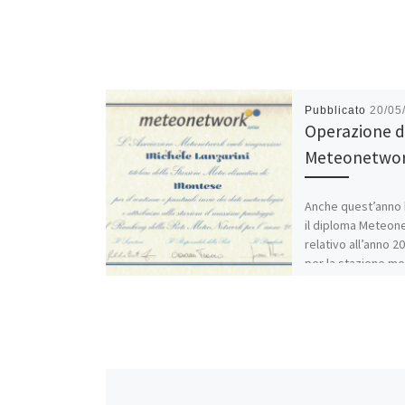
Pubblicato
20/05
Operazione d
Meteonetwor
Anche quest’anno 
il diploma Meteon
relativo all’anno 2
per la stazione me
Montese località 
Bastiano che gest
2008. Lo aggiungo
soddisfazione agl
Condividi: