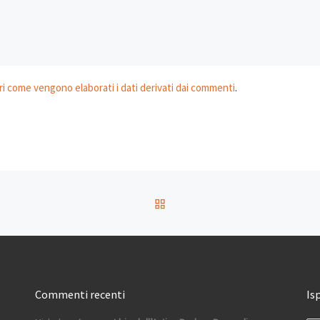
i come vengono elaborati i dati derivati dai commenti
.
RITORNA ALLA LISTA DEG
Commenti recenti
Is