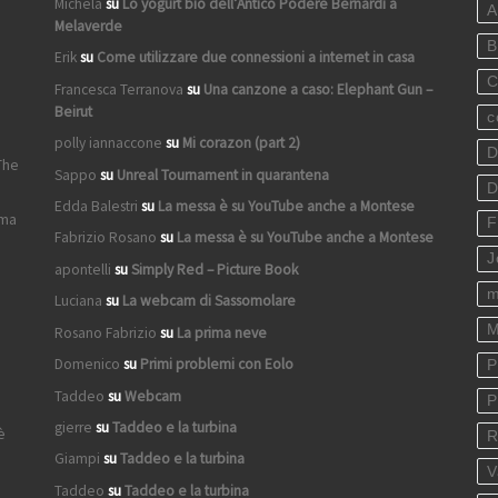
Michela
su
Lo yogurt bio dell’Antico Podere Bernardi a
A
Melaverde
B
Erik
su
Come utilizzare due connessioni a internet in casa
C
Francesca Terranova
su
Una canzone a caso: Elephant Gun –
Beirut
c
polly iannaccone
su
Mi corazon (part 2)
D
The
Sappo
su
Unreal Tournament in quarantena
D
Edda Balestri
su
La messa è su YouTube anche a Montese
ima
F
Fabrizio Rosano
su
La messa è su YouTube anche a Montese
J
apontelli
su
Simply Red – Picture Book
m
Luciana
su
La webcam di Sassomolare
M
Rosano Fabrizio
su
La prima neve
Domenico
su
Primi problemi con Eolo
P
Taddeo
su
Webcam
P
gierre
su
Taddeo e la turbina
è
R
Giampi
su
Taddeo e la turbina
V
Taddeo
su
Taddeo e la turbina