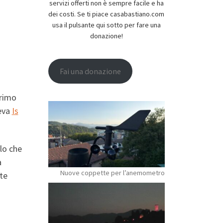
servizi offerti non è sempre facile e ha
dei costi. Se ti piace casabastiano.com
usa il pulsante qui sotto per fare una
donazione!
Fai una donazione
rimo
eva
Is
llo che
a
Nuove coppette per l’anemometro
te