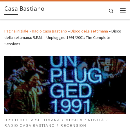
Casa Bastiano
Passa al contenuto
Search
Me
Pagina iniziale
»
Radio Casa Bastiano
»
Disco della settimana
»
Disco
della settimana: R.E.M. – Unplugged 1991/2001: The Complete
Sessions
DISCO DELLA SETTIMANA
MUSICA
NOVITÀ
RADIO CASA BASTIANO
RECENSIONI