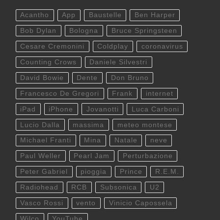
Acantho
App
Baustelle
Ben Harper
Bob Dylan
Bologna
Bruce Springsteen
Cesare Cremonini
Coldplay
coronavirus
Counting Crows
Daniele Silvestri
David Bowie
Dente
Don Bruno
Francesco De Gregori
Frank
internet
iPad
iPhone
Jovanotti
Luca Carboni
Lucio Dalla
massima
meteo montese
Michael Franti
Mina
Natale
neve
Paul Weller
Pearl Jam
Perturbazione
Peter Gabriel
pioggia
Prince
R.E.M.
Radiohead
RCB
Subsonica
U2
Vasco Rossi
vento
Vinicio Capossela
Wilco
YouTube