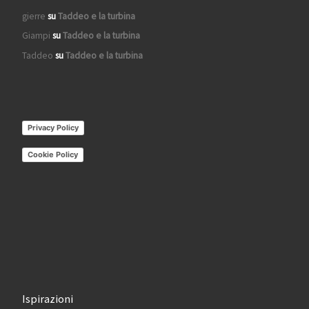
gierre
su
Taddeo e la turbina
Giampi
su
Taddeo e la turbina
Taddeo
su
Taddeo e la turbina
Privacy Policy
Cookie Policy
Ispirazioni