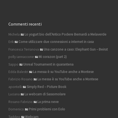
Commenti recenti
Michela
su
Lo yogurt bio dell’Antico Podere Bernardi a Melaverde
Erik
su
Come utilizzare due connessioni a internet in casa
Francesca Terranova
su
Una canzone a caso: Elephant Gun – Beirut
polly iannaccone
su
Mi corazon (part 2)
Sappo
su
Unreal Tournament in quarantena
Edda Balestri
su
La messa è su YouTube anche a Montese
Fabrizio Rosano
su
La messa è su YouTube anche a Montese
apontelli
su
Simply Red – Picture Book
Luciana
su
La webcam di Sassomolare
Rosano Fabrizio
su
La prima neve
Domenico
su
Primi problemi con Eolo
Taddeo
su
Webcam