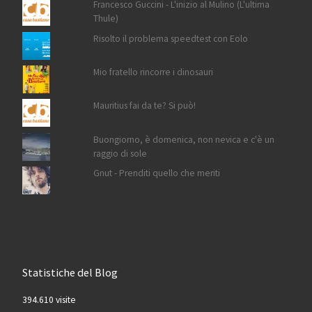
Francesco Guccini - L'inizio al Mulino (L'ultima
Thule)
Risolto il problema speedtest con Eolo
Mio fratello rincorre i dinosauri
Mauritius fai da te? Si può!
Buongiorno, è domenica, non nevica e c'è un
raggio di sole
Gnut - Prenditi quello che meriti
Statistiche del Blog
394.610 visite