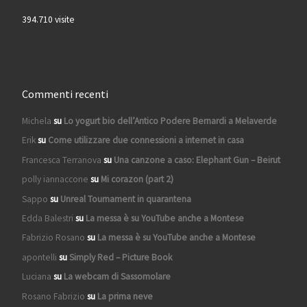
394.710 visite
Commenti recenti
Michela
su
Lo yogurt bio dell’Antico Podere Bernardi a Melaverde
Erik
su
Come utilizzare due connessioni a internet in casa
Francesca Terranova
su
Una canzone a caso: Elephant Gun – Beirut
polly iannaccone
su
Mi corazon (part 2)
Sappo
su
Unreal Tournament in quarantena
Edda Balestri
su
La messa è su YouTube anche a Montese
Fabrizio Rosano
su
La messa è su YouTube anche a Montese
apontelli
su
Simply Red – Picture Book
Luciana
su
La webcam di Sassomolare
Rosano Fabrizio
su
La prima neve