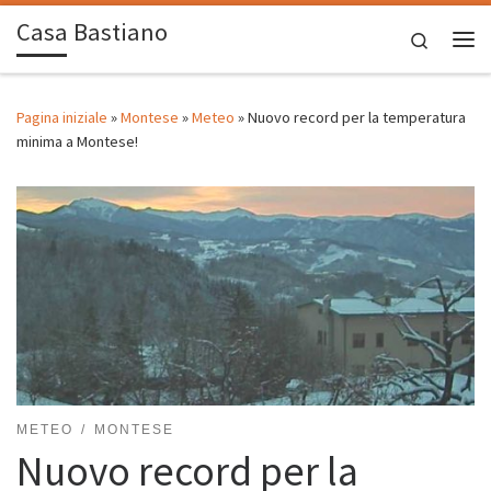
Casa Bastiano
Passa al contenuto
Search
Me
Pagina iniziale
»
Montese
»
Meteo
»
Nuovo record per la temperatura
minima a Montese!
METEO
MONTESE
Nuovo record per la