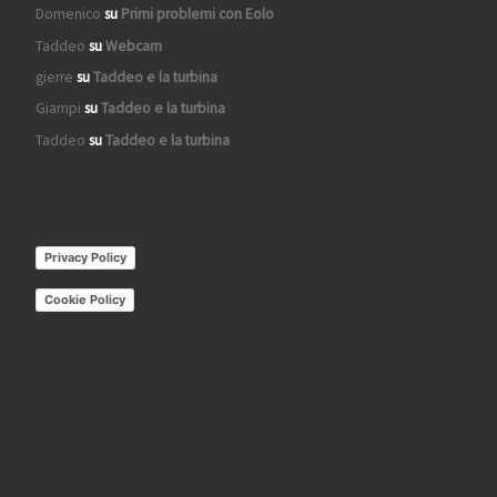
Domenico
su
Primi problemi con Eolo
Taddeo
su
Webcam
gierre
su
Taddeo e la turbina
Giampi
su
Taddeo e la turbina
Taddeo
su
Taddeo e la turbina
Privacy Policy
Cookie Policy