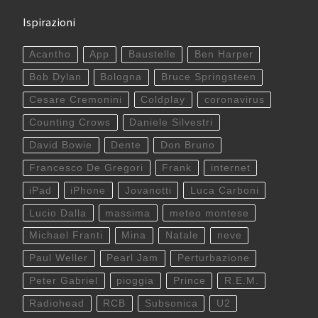
Ispirazioni
Acantho
App
Baustelle
Ben Harper
Bob Dylan
Bologna
Bruce Springsteen
Cesare Cremonini
Coldplay
coronavirus
Counting Crows
Daniele Silvestri
David Bowie
Dente
Don Bruno
Francesco De Gregori
Frank
internet
iPad
iPhone
Jovanotti
Luca Carboni
Lucio Dalla
massima
meteo montese
Michael Franti
Mina
Natale
neve
Paul Weller
Pearl Jam
Perturbazione
Peter Gabriel
pioggia
Prince
R.E.M.
Radiohead
RCB
Subsonica
U2