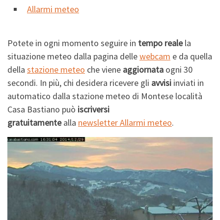
Allarmi meteo
Potete in ogni momento seguire in
tempo reale
la
situazione meteo dalla pagina delle
webcam
e da quella
della
stazione meteo
che viene
aggiornata
ogni 30
secondi. In più, chi desidera ricevere gli
avvisi
inviati in
automatico dalla stazione meteo di Montese località
Casa Bastiano può
iscriversi
gratuitamente
alla
newsletter Allarmi meteo
.