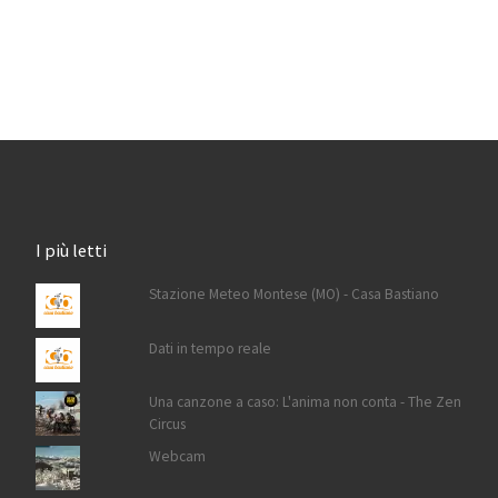
I più letti
Stazione Meteo Montese (MO) - Casa Bastiano
Dati in tempo reale
Una canzone a caso: L'anima non conta - The Zen
Circus
Webcam