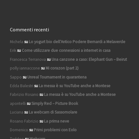
Commenti recenti
Michela
su
Lo yogurt bio dell’Antico Podere Bernardi a Melaverde
Erik
su
Come utilizzare due connessioni a internet in casa
Francesca Terranova
su
Una canzone a caso: Elephant Gun – Beirut
polly iannaccone
su
Mi corazon (part 2)
Sappo
su
Unreal Tournament in quarantena
Edda Balestri
su
La messa è su YouTube anche a Montese
Fabrizio Rosano
su
La messa è su YouTube anche a Montese
apontelli
su
Simply Red – Picture Book
Luciana
su
La webcam di Sassomolare
Rosano Fabrizio
su
La prima neve
Domenico
su
Primi problemi con Eolo
Taddeo
su
Webcam