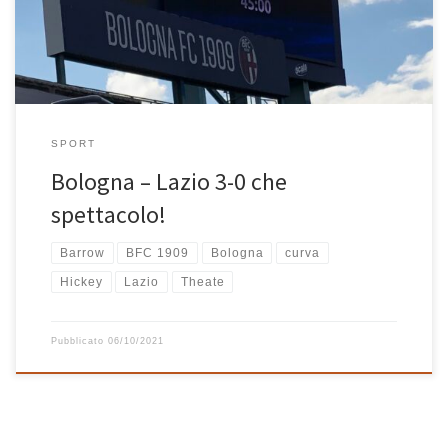
pubblico al Dall’Ara chiuso da […]
SPORT
Bologna – Lazio 3-0 che
spettacolo!
Barrow
BFC 1909
Bologna
curva
Hickey
Lazio
Theate
Pubblicato
06/10/2021