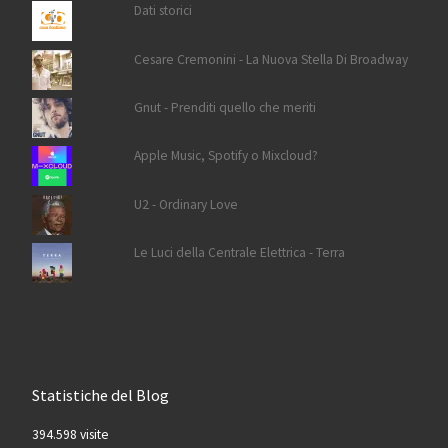
Dati storici
Cesare Cremonini - La Nuova Stella Di Broadway
Gnut - Prenditi quello che meriti
Apple Music, Spotify o Mixcloud?
U2 - Ordinary Love
Le Luci della Centrale Elettrica - Terra
Statistiche del Blog
394.598 visite