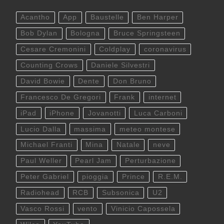
Acantho
App
Baustelle
Ben Harper
Bob Dylan
Bologna
Bruce Springsteen
Cesare Cremonini
Coldplay
coronavirus
Counting Crows
Daniele Silvestri
David Bowie
Dente
Don Bruno
Francesco De Gregori
Frank
internet
iPad
iPhone
Jovanotti
Luca Carboni
Lucio Dalla
massima
meteo montese
Michael Franti
Mina
Natale
neve
Paul Weller
Pearl Jam
Perturbazione
Peter Gabriel
pioggia
Prince
R.E.M.
Radiohead
RCB
Subsonica
U2
Vasco Rossi
vento
Vinicio Capossela