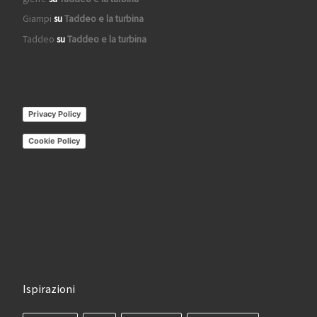
Giampi
su
Taddeo e la turbina
Taddeo
su
Taddeo e la turbina
Privacy Policy
Cookie Policy
Ispirazioni