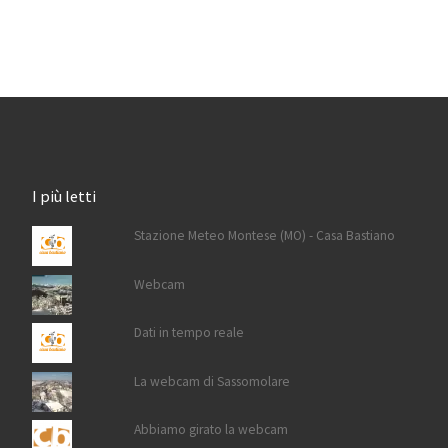
I più letti
Stazione Meteo Montese (MO) - Casa Bastiano
Webcam
Dati in tempo reale
La webcam di Sassomolare
Abbiamo girato la webcam