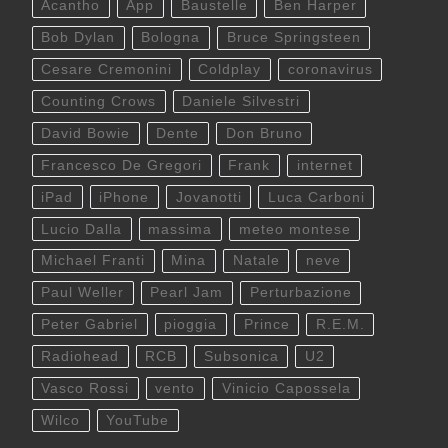
Acantho
App
Baustelle
Ben Harper
Bob Dylan
Bologna
Bruce Springsteen
Cesare Cremonini
Coldplay
coronavirus
Counting Crows
Daniele Silvestri
David Bowie
Dente
Don Bruno
Francesco De Gregori
Frank
internet
iPad
iPhone
Jovanotti
Luca Carboni
Lucio Dalla
massima
meteo montese
Michael Franti
Mina
Natale
neve
Paul Weller
Pearl Jam
Perturbazione
Peter Gabriel
pioggia
Prince
R.E.M.
Radiohead
RCB
Subsonica
U2
Vasco Rossi
vento
Vinicio Capossela
Wilco
YouTube