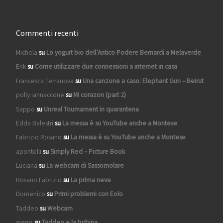
Commenti recenti
Michela
su
Lo yogurt bio dell’Antico Podere Bernardi a Melaverde
Erik
su
Come utilizzare due connessioni a internet in casa
Francesca Terranova
su
Una canzone a caso: Elephant Gun – Beirut
polly iannaccone
su
Mi corazon (part 2)
Sappo
su
Unreal Tournament in quarantena
Edda Balestri
su
La messa è su YouTube anche a Montese
Fabrizio Rosano
su
La messa è su YouTube anche a Montese
apontelli
su
Simply Red – Picture Book
Luciana
su
La webcam di Sassomolare
Rosano Fabrizio
su
La prima neve
Domenico
su
Primi problemi con Eolo
Taddeo
su
Webcam
gierre
su
Taddeo e la turbina