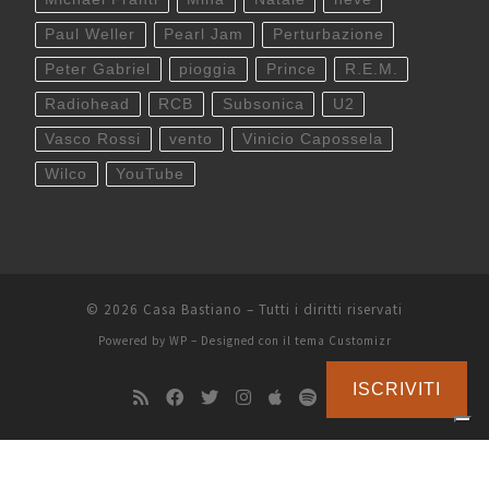
Paul Weller
Pearl Jam
Perturbazione
Peter Gabriel
pioggia
Prince
R.E.M.
Radiohead
RCB
Subsonica
U2
Vasco Rossi
vento
Vinicio Capossela
Wilco
YouTube
© 2026
Casa Bastiano
– Tutti i diritti riservati
Powered by
WP
– Designed con il
tema Customizr
ISCRIVITI
Le tue preferenze relative alla privacy