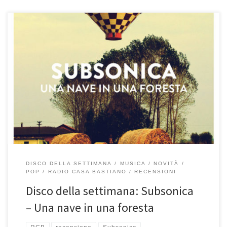
Mentre oggi pomeriggio il brano I cerchi degli alberi passava su
Radio Casa Bastiano ho pensato: cavoli, questo nuovo disco dei
Subsonica è proprio bello! Sinceramente è da poco che l’ascolto,
ma si merita già pienamente il titolo di disco della settimana e
penso che non abbandonerà il mio fido […]
DISCO DELLA SETTIMANA
MUSICA
NOVITÀ
POP
RADIO CASA BASTIANO
RECENSIONI
Disco della settimana: Subsonica
– Una nave in una foresta