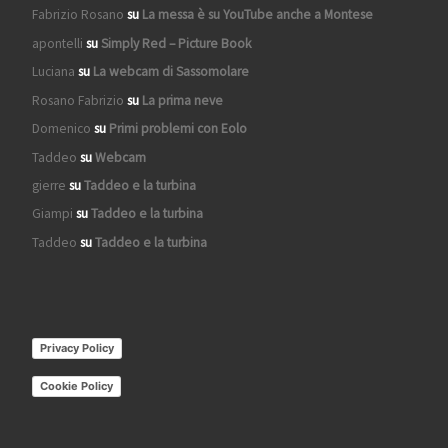
Fabrizio Rosano
su
La messa è su YouTube anche a Montese
apontelli
su
Simply Red – Picture Book
Luciana
su
La webcam di Sassomolare
Rosano Fabrizio
su
La prima neve
Domenico
su
Primi problemi con Eolo
Taddeo
su
Webcam
gierre
su
Taddeo e la turbina
Giampi
su
Taddeo e la turbina
Taddeo
su
Taddeo e la turbina
Privacy Policy
Cookie Policy