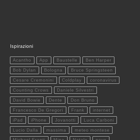
Ispirazioni
Acantho
App
Baustelle
Ben Harper
Bob Dylan
Bologna
Bruce Springsteen
Cesare Cremonini
Coldplay
coronavirus
Counting Crows
Daniele Silvestri
David Bowie
Dente
Don Bruno
Francesco De Gregori
Frank
internet
iPad
iPhone
Jovanotti
Luca Carboni
Lucio Dalla
massima
meteo montese
Michael Franti
Mina
Natale
neve