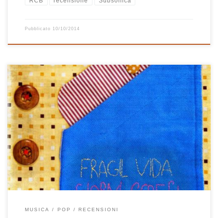
RCB
recensione
Subsonica
Pubblicato
10/10/2014
Direttamente da Finale Emilia ecco a voi i Fragil Vida (applausi
perché, sentirete, se li meritano!). Seppur abbiano il loro quartier
generale relativamente vicino a dove vivo (siamo nella stessa
provincia, ma con una non trascurabile differenza d’altitudine, loro
in pianura io in appennino), ho scoperto i Fragil Vida un […]
MUSICA
POP
RECENSIONI