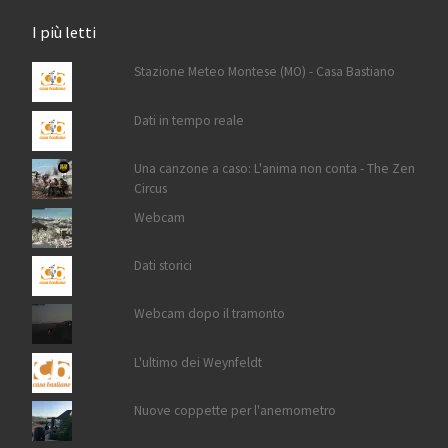
I più letti
Stazione Meteo Montese (MO) - Casa Bastiano
Dati in tempo reale
Una canzone a caso: L'anima non conta - The Zen
Circus
Webcam
Dati storici
Webcam dopo il tramonto
L'ultimo dei Weynfeldt
Nuove coppette per l'anemometro