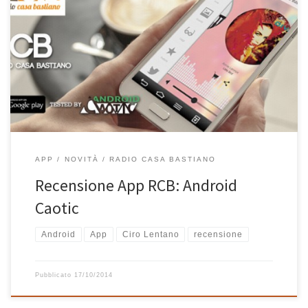
Siete indecisi se scaricare la nuova App di RCB per Android?
Approfondite le sue fantastiche funzionalità e ottime
caratteristiche leggendo la
APP
NOVITÀ
RADIO CASA BASTIANO
Recensione App RCB: Android
Caotic
Android
App
Ciro Lentano
recensione
Pubblicato
17/10/2014