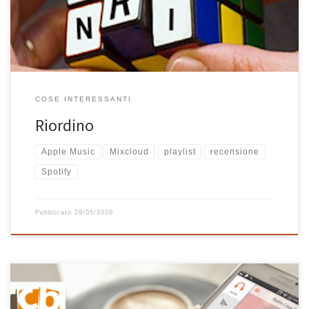
e soprattutto non includevano i […]
COSE INTERESSANTI
Riordino
Apple Music
Mixcloud
playlist
recensione
Spotify
Pubblicato
29/05/2020