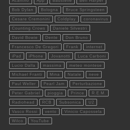
Acantho
App
Baustelle
Ben Harper
Bob Dylan
Bologna
Bruce Springsteen
Cesare Cremonini
Coldplay
coronavirus
Counting Crows
Daniele Silvestri
David Bowie
Dente
Don Bruno
Francesco De Gregori
Frank
internet
iPad
iPhone
Jovanotti
Luca Carboni
Lucio Dalla
massima
meteo montese
Michael Franti
Mina
Natale
neve
Paul Weller
Pearl Jam
Perturbazione
Peter Gabriel
pioggia
Prince
R.E.M.
Radiohead
RCB
Subsonica
U2
Vasco Rossi
vento
Vinicio Capossela
Wilco
YouTube