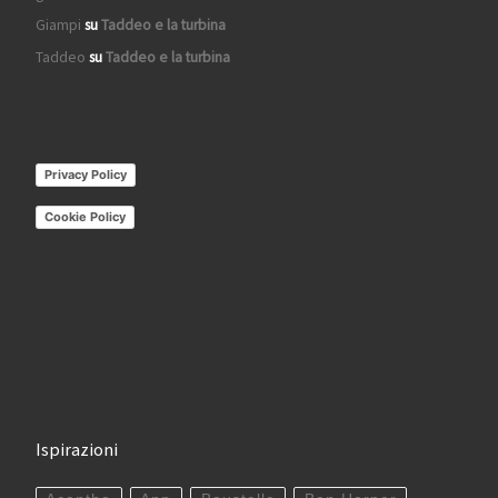
Giampi
su
Taddeo e la turbina
Taddeo
su
Taddeo e la turbina
Privacy Policy
Cookie Policy
Ispirazioni