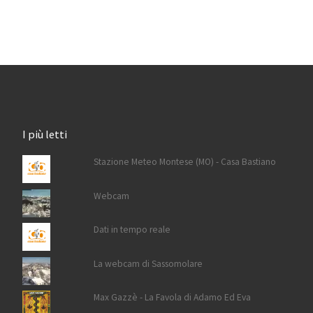
I più letti
Stazione Meteo Montese (MO) - Casa Bastiano
Webcam
Dati in tempo reale
La webcam di Sassomolare
Max Gazzè - La Favola di Adamo Ed Eva