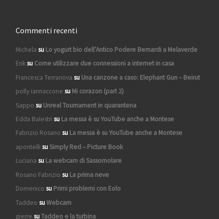
Commenti recenti
Michela
su
Lo yogurt bio dell’Antico Podere Bernardi a Melaverde
Erik
su
Come utilizzare due connessioni a internet in casa
Francesca Terranova
su
Una canzone a caso: Elephant Gun – Beirut
polly iannaccone
su
Mi corazon (part 2)
Sappo
su
Unreal Tournament in quarantena
Edda Balestri
su
La messa è su YouTube anche a Montese
Fabrizio Rosano
su
La messa è su YouTube anche a Montese
apontelli
su
Simply Red – Picture Book
Luciana
su
La webcam di Sassomolare
Rosano Fabrizio
su
La prima neve
Domenico
su
Primi problemi con Eolo
Taddeo
su
Webcam
gierre
su
Taddeo e la turbina