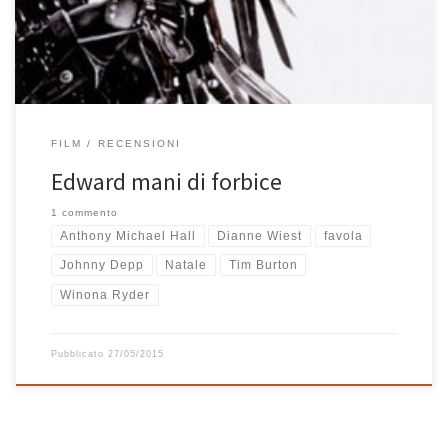
anche in HD) Edward […]
FILM
RECENSIONI
Edward mani di forbice
1 commento
Anthony Michael Hall
Dianne Wiest
favola
Johnny Depp
Natale
Tim Burton
Winona Ryder
Pubblicato
27/05/2015