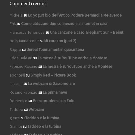
Commenti recenti
Michela
su
Lo yogurt bio dell’Antico Podere Bernardi a Melaverde
Erik
su
Come utilizzare due connessioni a internet in casa
Francesca Terranova
su
Una canzone a caso: Elephant Gun – Beirut
polly iannaccone
su
Mi corazon (part 2)
Sappo
su
Unreal Tournament in quarantena
Edda Balestri
su
La messa è su YouTube anche a Montese
Fabrizio Rosano
su
La messa è su YouTube anche a Montese
apontelli
su
Simply Red – Picture Book
Luciana
su
La webcam di Sassomolare
Rosano Fabrizio
su
La prima neve
Domenico
su
Primi problemi con Eolo
Taddeo
su
Webcam
gierre
su
Taddeo e la turbina
Giampi
su
Taddeo e la turbina