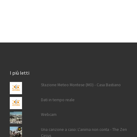
I più letti
Stazione Meteo Montese (MO) - Casa Bastiano
Dati in tempo reale
Webcam
Una canzone a caso: L'anima non conta - The Zen
Circus