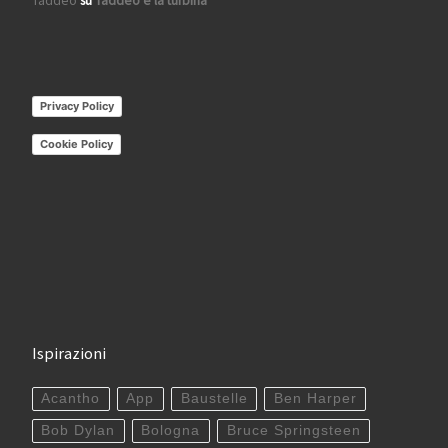
Taddeo
su
Taddeo e la turbina
Privacy Policy
Cookie Policy
Ispirazioni
Acantho
App
Baustelle
Ben Harper
Bob Dylan
Bologna
Bruce Springsteen