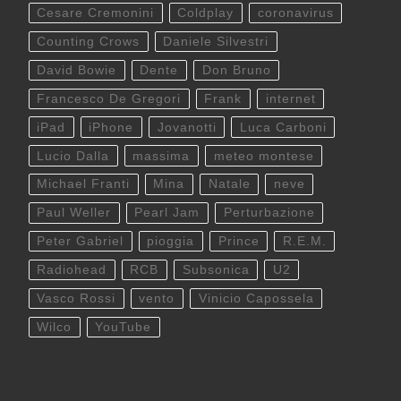
Cesare Cremonini
Coldplay
coronavirus
Counting Crows
Daniele Silvestri
David Bowie
Dente
Don Bruno
Francesco De Gregori
Frank
internet
iPad
iPhone
Jovanotti
Luca Carboni
Lucio Dalla
massima
meteo montese
Michael Franti
Mina
Natale
neve
Paul Weller
Pearl Jam
Perturbazione
Peter Gabriel
pioggia
Prince
R.E.M.
Radiohead
RCB
Subsonica
U2
Vasco Rossi
vento
Vinicio Capossela
Wilco
YouTube