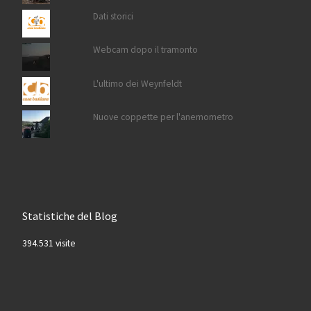
Dati storici
Webcam dopo il tramonto
L'ultimo dei Weynfeldt
Nuove coppette per l'anemometro
Statistiche del Blog
394.531 visite