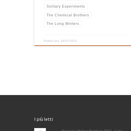
Solitary Experiments
The Chemical Brothers
The Long Winters
Pubblicato
14/07/2015
I più letti
Stazione Meteo Montese (MO) - Casa