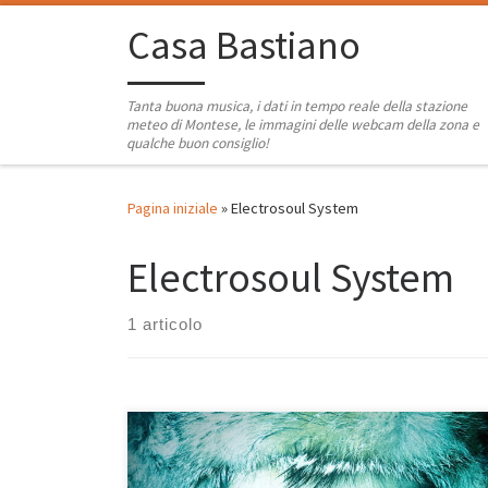
Passa al contenuto
Casa Bastiano
Tanta buona musica, i dati in tempo reale della stazione
meteo di Montese, le immagini delle webcam della zona e
qualche buon consiglio!
Pagina iniziale
»
Electrosoul System
Electrosoul System
1 articolo
Ecco cosa ci attende questa sera alle 20. Come ogni
martedì, l’amico Frank ha preparato per gli ascoltatori