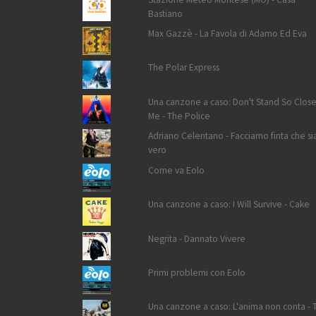
Bastiano
Max Gazzè - La Favola di Adamo Ed Eva
The Polar Express
Una canzone a caso: Don't Stand So Close
Me - The Police
Adriano Celentano - Facciamo finta che si
vero
Come va Eolo
Una canzone a caso: I Will Survive - Cake
Negrita - Dannato Vivere
Primi problemi con Eolo
Una canzone a caso: L'anima non conta - 