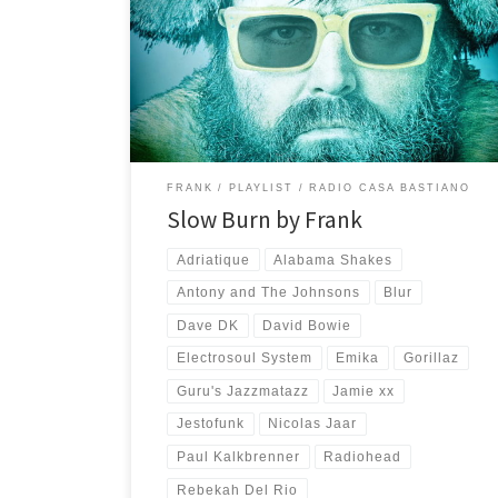
di Radio Casa Bastiano una delle sue ottime playlist
che non vediamo l’ora di ascoltare. Questa volta sono
19 le tracce selezionate da Frank con l’ormai
collaudato gusto e passione: (It’s a) Departure – The
Long […]
FRANK
PLAYLIST
RADIO CASA BASTIANO
Slow Burn by Frank
Adriatique
Alabama Shakes
Antony and The Johnsons
Blur
Dave DK
David Bowie
Electrosoul System
Emika
Gorillaz
Guru's Jazzmatazz
Jamie xx
Jestofunk
Nicolas Jaar
Paul Kalkbrenner
Radiohead
Rebekah Del Rio