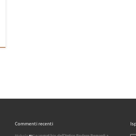
Commenti recenti
Is
Michela
su
Lo yogurt bio dell’Antico Podere Bernardi a