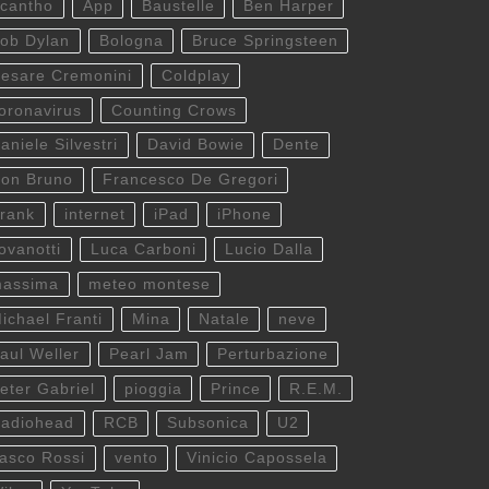
cantho
App
Baustelle
Ben Harper
ob Dylan
Bologna
Bruce Springsteen
esare Cremonini
Coldplay
oronavirus
Counting Crows
aniele Silvestri
David Bowie
Dente
on Bruno
Francesco De Gregori
rank
internet
iPad
iPhone
ovanotti
Luca Carboni
Lucio Dalla
assima
meteo montese
ichael Franti
Mina
Natale
neve
aul Weller
Pearl Jam
Perturbazione
eter Gabriel
pioggia
Prince
R.E.M.
adiohead
RCB
Subsonica
U2
asco Rossi
vento
Vinicio Capossela