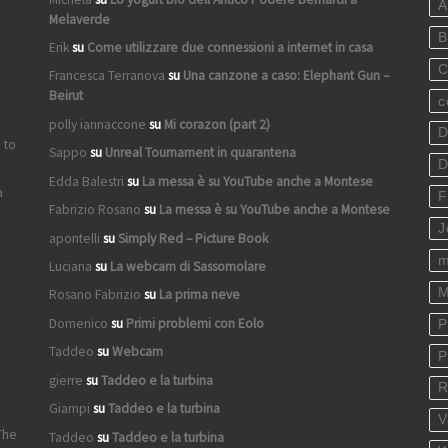
A
Melaverde
B
Erik
su
Come utilizzare due connessioni a internet in casa
C
Francesca Terranova
su
Una canzone a caso: Elephant Gun –
Beirut
c
polly iannaccone
su
Mi corazon (part 2)
D
 to
Sappo
su
Unreal Tournament in quarantena
D
Edda Balestri
su
La messa è su YouTube anche a Montese
a
F
Fabrizio Rosano
su
La messa è su YouTube anche a Montese
J
apontelli
su
Simply Red – Picture Book
m
Luciana
su
La webcam di Sassomolare
M
Rosano Fabrizio
su
La prima neve
Domenico
su
Primi problemi con Eolo
P
Taddeo
su
Webcam
P
gierre
su
Taddeo e la turbina
R
Giampi
su
Taddeo e la turbina
V
The
Taddeo
su
Taddeo e la turbina