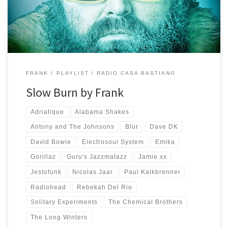
l’ormai collaudato gusto e passione: (It’s a) Departure – The Long
[…]
FRANK
PLAYLIST
RADIO CASA BASTIANO
Slow Burn by Frank
Adriatique
Alabama Shakes
Antony and The Johnsons
Blur
Dave DK
David Bowie
Electrosoul System
Emika
Gorillaz
Guru's Jazzmatazz
Jamie xx
Jestofunk
Nicolas Jaar
Paul Kalkbrenner
Radiohead
Rebekah Del Rio
Solitary Experiments
The Chemical Brothers
The Long Winters