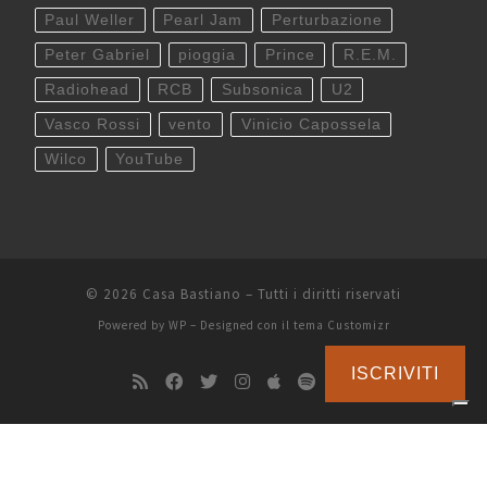
Paul Weller
Pearl Jam
Perturbazione
Peter Gabriel
pioggia
Prince
R.E.M.
Radiohead
RCB
Subsonica
U2
Vasco Rossi
vento
Vinicio Capossela
Wilco
YouTube
© 2026
Casa Bastiano
– Tutti i diritti riservati
Powered by
WP
– Designed con il
tema Customizr
ISCRIVITI
Le tue preferenze relative alla privacy