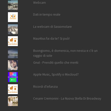
Webcam
Dati in tempo reale
La webcam di Sassomolare
Mauritius fai da te? Si può!
Buongiorno, è domenica, non nevica e c'è un
raggio di sole
Gnut - Prenditi quello che meriti
Apple Music, Spotify o Mixcloud?
Ricordi d'infanzia
Cesare Cremonini - La Nuova Stella Di Broadway