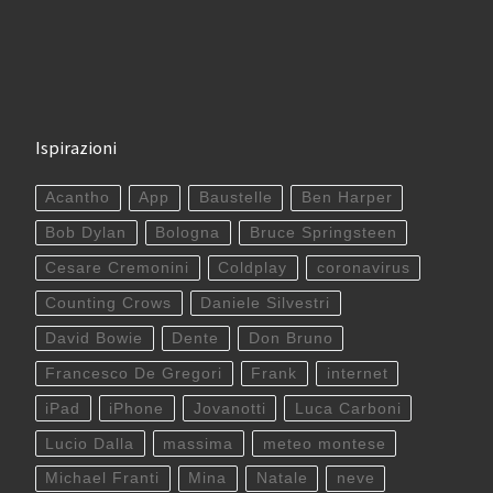
Ispirazioni
Acantho
App
Baustelle
Ben Harper
Bob Dylan
Bologna
Bruce Springsteen
Cesare Cremonini
Coldplay
coronavirus
Counting Crows
Daniele Silvestri
David Bowie
Dente
Don Bruno
Francesco De Gregori
Frank
internet
iPad
iPhone
Jovanotti
Luca Carboni
Lucio Dalla
massima
meteo montese
Michael Franti
Mina
Natale
neve