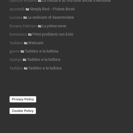
Fabrizio Rosano
su
La messa è su YouTube anche a Montese
apontelli
su
Simply Red – Picture Book
Luciana
su
La webcam di Sassomolare
Rosano Fabrizio
su
La prima neve
Domenico
su
Primi problemi con Eolo
Taddeo
su
Webcam
gierre
su
Taddeo e la turbina
Giampi
su
Taddeo e la turbina
Taddeo
su
Taddeo e la turbina
Privacy Policy
Cookie Policy