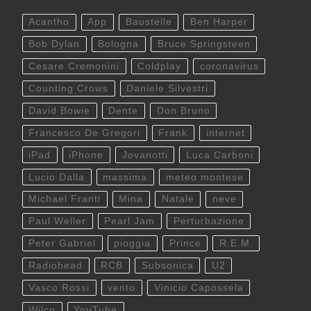
Acantho
App
Baustelle
Ben Harper
Bob Dylan
Bologna
Bruce Springsteen
Cesare Cremonini
Coldplay
coronavirus
Counting Crows
Daniele Silvestri
David Bowie
Dente
Don Bruno
Francesco De Gregori
Frank
internet
iPad
iPhone
Jovanotti
Luca Carboni
Lucio Dalla
massima
meteo montese
Michael Franti
Mina
Natale
neve
Paul Weller
Pearl Jam
Perturbazione
Peter Gabriel
pioggia
Prince
R.E.M.
Radiohead
RCB
Subsonica
U2
Vasco Rossi
vento
Vinicio Capossela
Wilco
YouTube