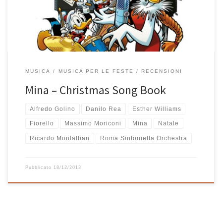
in quattro brani, della Roma Sinfonietta Orchestra. Unico ospite
speciale chiamato a […]
MUSICA
MUSICA PER LE FESTE
RECENSIONI
Mina – Christmas Song Book
Alfredo Golino
Danilo Rea
Esther Williams
Fiorello
Massimo Moriconi
Mina
Natale
Ricardo Montalban
Roma Sinfonietta Orchestra
Pubblicato
18/12/2013