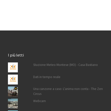
I più letti
Stazione Meteo Montese (MO) - Casa Bastiano
Dati in tempo reale
Una canzone a caso: L'anima non conta - The Zen
Circus
Webcam