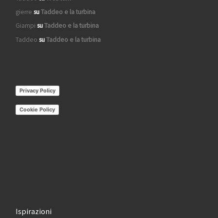
gierre
su
Taddeo e la turbina
Giampi
su
Taddeo e la turbina
Taddeo
su
Taddeo e la turbina
Privacy Policy
Cookie Policy
Ispirazioni