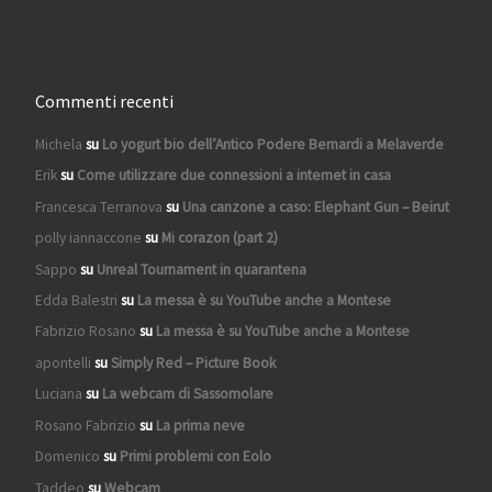
Commenti recenti
Michela
su
Lo yogurt bio dell’Antico Podere Bernardi a Melaverde
Erik
su
Come utilizzare due connessioni a internet in casa
Francesca Terranova
su
Una canzone a caso: Elephant Gun – Beirut
polly iannaccone
su
Mi corazon (part 2)
Sappo
su
Unreal Tournament in quarantena
Edda Balestri
su
La messa è su YouTube anche a Montese
Fabrizio Rosano
su
La messa è su YouTube anche a Montese
apontelli
su
Simply Red – Picture Book
Luciana
su
La webcam di Sassomolare
Rosano Fabrizio
su
La prima neve
Domenico
su
Primi problemi con Eolo
Taddeo
su
Webcam