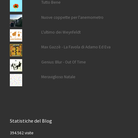
Tutto Bene
Nuove coppette per l'anemometro
L'ultimo dei Weynfeldt
Max Gazzè - La Favola di Adamo Ed Eva
Genius: Blur - Out Of Time
Meraviglioso Natale
Statistiche del Blog
394.562 visite