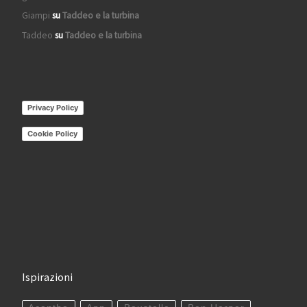
Giampi
su
Taddeo e la turbina
Taddeo
su
Taddeo e la turbina
Privacy Policy
Cookie Policy
Ispirazioni