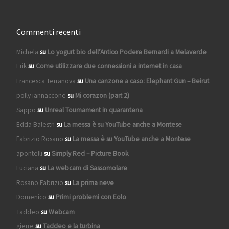
Commenti recenti
Michela
su
Lo yogurt bio dell’Antico Podere Bernardi a Melaverde
Erik
su
Come utilizzare due connessioni a internet in casa
Francesca Terranova
su
Una canzone a caso: Elephant Gun – Beirut
polly iannaccone
su
Mi corazon (part 2)
Sappo
su
Unreal Tournament in quarantena
Edda Balestri
su
La messa è su YouTube anche a Montese
Fabrizio Rosano
su
La messa è su YouTube anche a Montese
apontelli
su
Simply Red – Picture Book
Luciana
su
La webcam di Sassomolare
Rosano Fabrizio
su
La prima neve
Domenico
su
Primi problemi con Eolo
Taddeo
su
Webcam
gierre
su
Taddeo e la turbina