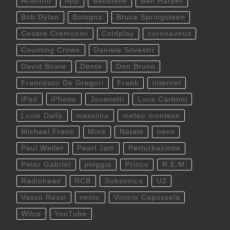
Acantho
App
Baustelle
Ben Harper
Bob Dylan
Bologna
Bruce Springsteen
Cesare Cremonini
Coldplay
coronavirus
Counting Crows
Daniele Silvestri
David Bowie
Dente
Don Bruno
Francesco De Gregori
Frank
internet
iPad
iPhone
Jovanotti
Luca Carboni
Lucio Dalla
massima
meteo montese
Michael Franti
Mina
Natale
neve
Paul Weller
Pearl Jam
Perturbazione
Peter Gabriel
pioggia
Prince
R.E.M.
Radiohead
RCB
Subsonica
U2
Vasco Rossi
vento
Vinicio Capossela
Wilco
YouTube