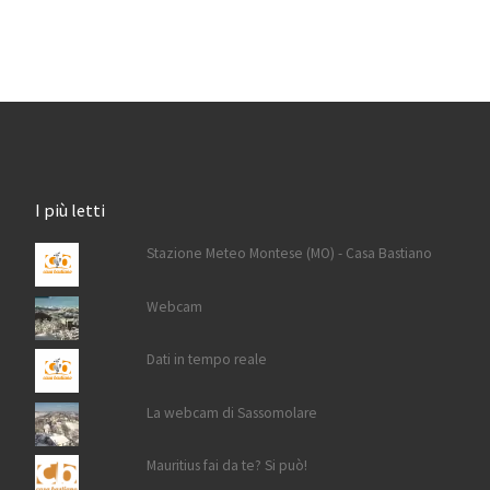
I più letti
Stazione Meteo Montese (MO) - Casa Bastiano
Webcam
Dati in tempo reale
La webcam di Sassomolare
Mauritius fai da te? Si può!