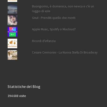
Buongiorno, è domenica, non nevica e c'è un
raggio di sole
Gnut - Prenditi quello che meriti
Apple Music, Spotify o Mixcloud?
Ricordi d'infanzia
Cesare Cremonini - La Nuova Stella Di Broadway
Statistiche del Blog
394.688 visite