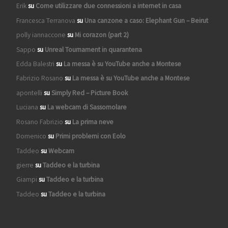
Erik
su
Come utilizzare due connessioni a internet in casa
Francesca Terranova
su
Una canzone a caso: Elephant Gun – Beirut
polly iannaccone
su
Mi corazon (part 2)
Sappo
su
Unreal Tournament in quarantena
Edda Balestri
su
La messa è su YouTube anche a Montese
Fabrizio Rosano
su
La messa è su YouTube anche a Montese
apontelli
su
Simply Red – Picture Book
Luciana
su
La webcam di Sassomolare
Rosano Fabrizio
su
La prima neve
Domenico
su
Primi problemi con Eolo
Taddeo
su
Webcam
gierre
su
Taddeo e la turbina
Giampi
su
Taddeo e la turbina
Taddeo
su
Taddeo e la turbina