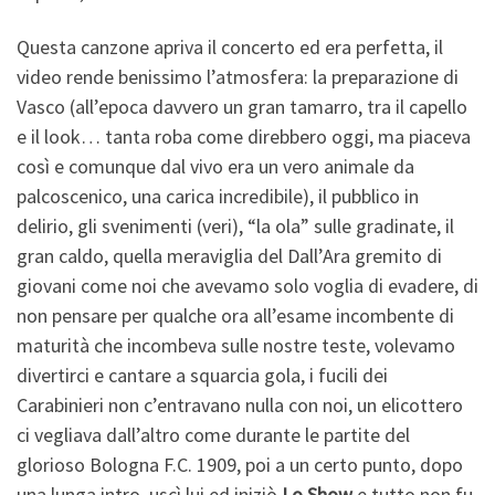
Questa canzone apriva il concerto ed era perfetta, il
video rende benissimo l’atmosfera: la preparazione di
Vasco (all’epoca davvero un gran tamarro, tra il capello
e il look… tanta roba come direbbero oggi, ma piaceva
così e comunque dal vivo era un vero animale da
palcoscenico, una carica incredibile), il pubblico in
delirio, gli svenimenti (veri), “la ola” sulle gradinate, il
gran caldo, quella meraviglia del Dall’Ara gremito di
giovani come noi che avevamo solo voglia di evadere, di
non pensare per qualche ora all’esame incombente di
maturità che incombeva sulle nostre teste, volevamo
divertirci e cantare a squarcia gola, i fucili dei
Carabinieri non c’entravano nulla con noi, un elicottero
ci vegliava dall’altro come durante le partite del
glorioso Bologna F.C. 1909, poi a un certo punto, dopo
una lunga intro, uscì lui ed iniziò
Lo Show
e tutto non fu