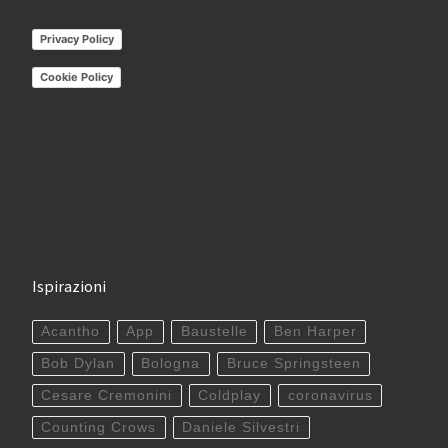
Privacy Policy
Cookie Policy
Ispirazioni
Acantho
App
Baustelle
Ben Harper
Bob Dylan
Bologna
Bruce Springsteen
Cesare Cremonini
Coldplay
coronavirus
Counting Crows
Daniele Silvestri