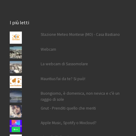
I più letti
Stazione Meteo Montese (MO) - Casa Bastiano
Webcam
La webcam di Sassomolare
Mauritius fai da te? Si può!
Buongiorno, è domenica, non nevica e c'è un
raggio di sole
Gnut - Prenditi quello che meriti
Apple Music, Spotify o Mixcloud?