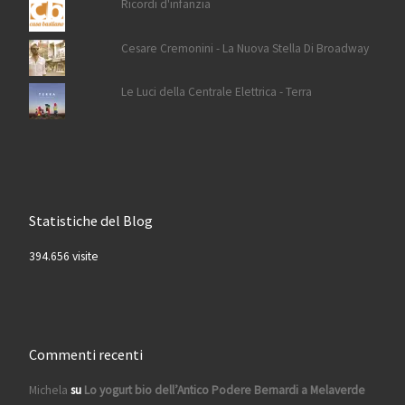
Ricordi d'infanzia
Cesare Cremonini - La Nuova Stella Di Broadway
Le Luci della Centrale Elettrica - Terra
Statistiche del Blog
394.656 visite
Commenti recenti
Michela
su
Lo yogurt bio dell’Antico Podere Bernardi a Melaverde