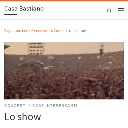
Casa Bastiano
Passa al contenuto
Search
Me
Pagina iniziale
»
Recensioni
»
Concerti
»
Lo show
CONCERTI
COSE INTERESSANTI
Lo show