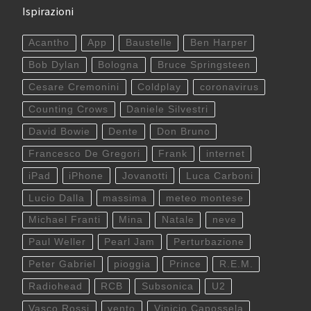
Ispirazioni
Acantho
App
Baustelle
Ben Harper
Bob Dylan
Bologna
Bruce Springsteen
Cesare Cremonini
Coldplay
coronavirus
Counting Crows
Daniele Silvestri
David Bowie
Dente
Don Bruno
Francesco De Gregori
Frank
internet
iPad
iPhone
Jovanotti
Luca Carboni
Lucio Dalla
massima
meteo montese
Michael Franti
Mina
Natale
neve
Paul Weller
Pearl Jam
Perturbazione
Peter Gabriel
pioggia
Prince
R.E.M.
Radiohead
RCB
Subsonica
U2
Vasco Rossi
vento
Vinicio Capossela