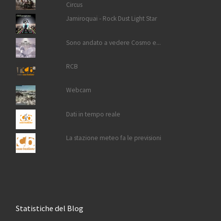
Circus
Jamiroquai - Rock Dust Light Star
Sono andato a vedere Cosmo e...
RCB
Webcam
Dati in tempo reale
La stazione meteo fa le previsioni
Statistiche del Blog