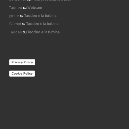
Taddeo
su
Webcam
gierre
su
Taddeo e la turbina
Giampi
su
Taddeo e la turbina
Taddeo
su
Taddeo e la turbina
Privacy Policy
Cookie Policy