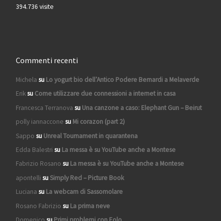
394.736 visite
Commenti recenti
Michela
su
Lo yogurt bio dell’Antico Podere Bernardi a Melaverde
Erik
su
Come utilizzare due connessioni a internet in casa
Francesca Terranova
su
Una canzone a caso: Elephant Gun – Beirut
polly iannaccone
su
Mi corazon (part 2)
Sappo
su
Unreal Tournament in quarantena
Edda Balestri
su
La messa è su YouTube anche a Montese
Fabrizio Rosano
su
La messa è su YouTube anche a Montese
apontelli
su
Simply Red – Picture Book
Luciana
su
La webcam di Sassomolare
Rosano Fabrizio
su
La prima neve
Domenico
su
Primi problemi con Eolo