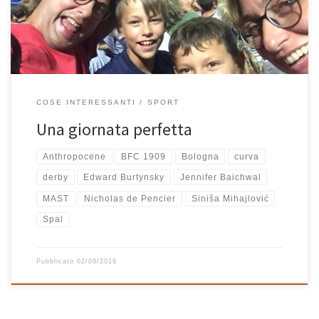
ricordo di questo pomeriggio passato a Bologna. Ma partiamo […]
COSE INTERESSANTI
SPORT
Una giornata perfetta
Anthropocene
BFC 1909
Bologna
curva
derby
Edward Burtynsky
Jennifer Baichwal
MAST
Nicholas de Pencier
Siniša Mihajlović
Spal
Pubblicato
02/09/2019