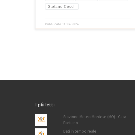
Stefano Cecch
Pubblicato
11/07/2024
I più letti
Stazione Meteo Montese (MO) - Casa
Bastiano
Dati in tempo reale