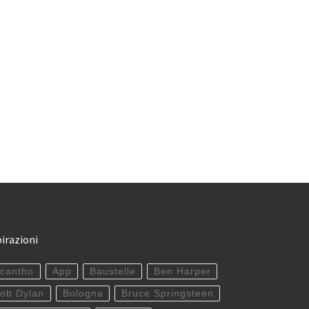
pirazioni
cantho
App
Baustelle
Ben Harper
ob Dylan
Bologna
Bruce Springsteen