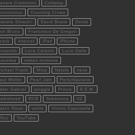
esare Cremonini
Coldplay
oronavirus
Counting Crows
aniele Silvestri
David Bowie
Dente
on Bruno
Francesco De Gregori
rank
internet
iPad
iPhone
ovanotti
Luca Carboni
Lucio Dalla
assima
meteo montese
ichael Franti
Mina
Natale
neve
aul Weller
Pearl Jam
Perturbazione
eter Gabriel
pioggia
Prince
R.E.M.
adiohead
RCB
Subsonica
U2
asco Rossi
vento
Vinicio Capossela
ilco
YouTube