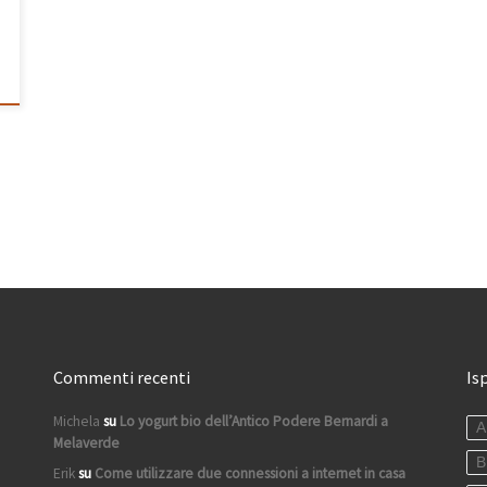
Commenti recenti
Is
Michela
su
Lo yogurt bio dell’Antico Podere Bernardi a
A
Melaverde
B
Erik
su
Come utilizzare due connessioni a internet in casa