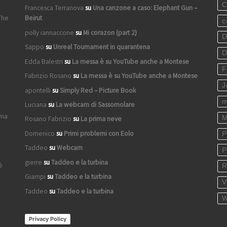
C
Francesca Terranova
su
Una canzone a caso: Elephant Gun –
The
Beirut
c
polly iannaccone
su
Mi corazon (part 2)
D
Sappo
su
Unreal Tournament in quarantena
D
Edda Balestri
su
La messa è su YouTube anche a Montese
F
Fabrizio Rosano
su
La messa è su YouTube anche a Montese
J
apontelli
su
Simply Red – Picture Book
m
Luciana
su
La webcam di Sassomolare
ima
M
Rosano Fabrizio
su
La prima neve
Domenico
su
Primi problemi con Eolo
P
Taddeo
su
Webcam
P
gierre
su
Taddeo e la turbina
è
R
Giampi
su
Taddeo e la turbina
V
Taddeo
su
Taddeo e la turbina
W
Privacy Policy