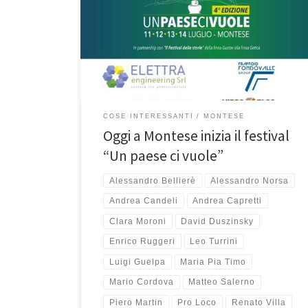
organizzato dalla Pro Loco che in 4 giorni riempirà il
paese di interessanti incontri con giornalisti, scrittori,
pittori, doppiatori, voci radiofoniche, sceneggiatori
teatrali, creatori di giochi, atleti, psicologi,
psicoterapeuti, cantanti, fisici […]
COSE INTERESSANTI
MONTESE
Oggi a Montese inizia il festival
“Un paese ci vuole”
Alessandro Bellierè
Alessandro Norsa
Andrea Candeli
Andrea Capretti
Clara Moroni
David Duszinsky
Enrico Ruggeri
Leo Turrini
Luigi Guelpa
Maria Pia Timo
Mario Cordova
Matteo Salerno
Piero Martin
Pro Loco
Renato Villa