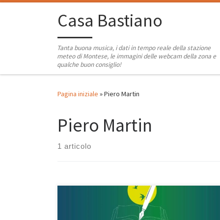
Passa al contenuto
Casa Bastiano
Tanta buona musica, i dati in tempo reale della stazione
meteo di Montese, le immagini delle webcam della zona e
qualche buon consiglio!
Pagina iniziale
»
Piero Martin
Piero Martin
1 articolo
Vi dico solo che a Montese oggi inizia la IV edizione
del festival “Un paese ci vuole“, un evento