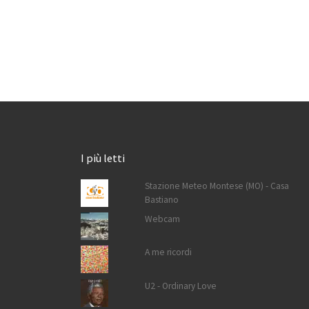
I più letti
Stazione Meteo Montese (MO) - Casa
Bastiano
Webcam
A me ricordi
U2 - Ordinary Love