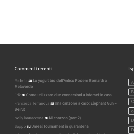
Commenti recenti
Is
Michela
su
Lo yogurt bio dell’Antico Podere Bernardi a
A
Melaverde
B
Erik
su
Come utilizzare due connessioni a internet in casa
C
Francesca Terranova
su
Una canzone a caso: Elephant Gun –
Beirut
c
polly iannaccone
su
Mi corazon (part 2)
D
Sappo
su
Unreal Tournament in quarantena
D