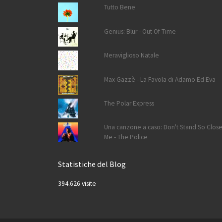
Tutto Bene
Genius: Blur - Out Of Time
Meraviglioso Natale
Max Gazzè - La Favola di Adamo Ed Eva
The Polar Express
Una canzone a caso: Don't Stand So Close
Me - The Police
Statistiche del Blog
394.626 visite