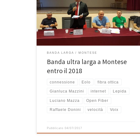
banda ultra larga organizzato dal Comune di Montese.
Introdotto dal sindaco Luciano Mazza, il primo a
prendere la parola è stato Raffaele Donini, Assessore
ai Trasporti, Infrastrutture, Programmazione
Territoriale e Agenda Digitale della […]
BANDA LARGA
MONTESE
Banda ultra larga a Montese
entro il 2018
connessione
Eolo
fibra ottica
Gianluca Mazzini
internet
Lepida
Luciano Mazza
Open Fiber
Raffaele Donini
velocità
Voix
Pubblicato
04/07/2017