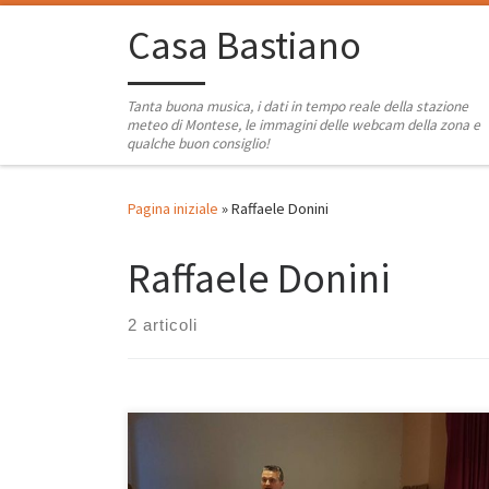
Passa al contenuto
Casa Bastiano
Tanta buona musica, i dati in tempo reale della stazione
meteo di Montese, le immagini delle webcam della zona e
qualche buon consiglio!
Pagina iniziale
»
Raffaele Donini
Raffaele Donini
2 articoli
Per i cittadini e le imprese d Montese ieri sera sono
arrivate davvero buone notizie dall’incontro sulla