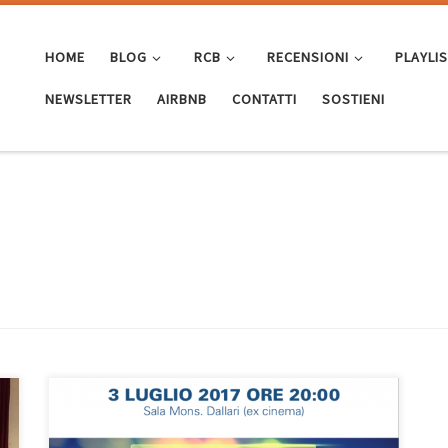
HOME
BLOG
RCB
RECENSIONI
PLAYLI
NEWSLETTER
AIRBNB
CONTATTI
SOSTIENI
Lunedì 3 luglio 2017 alle ore 20:00 il Comune di
Montese insieme a Lepida S.p.A. e alla Regione Emilia-