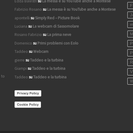
Edda Balestri
su
La messa è su YouTube anche a Montese
F
Fabrizio Rosano
su
La messa è su YouTube anche a Montese
J
apontelli
su
Simply Red – Picture Book
m
Luciana
su
La webcam di Sassomolare
M
Rosano Fabrizio
su
La prima neve
Domenico
su
Primi problemi con Eolo
P
Taddeo
su
Webcam
P
gierre
su
Taddeo e la turbina
R
Giampi
su
Taddeo e la turbina
V
 to
Taddeo
su
Taddeo e la turbina
W
Privacy Policy
Cookie Policy