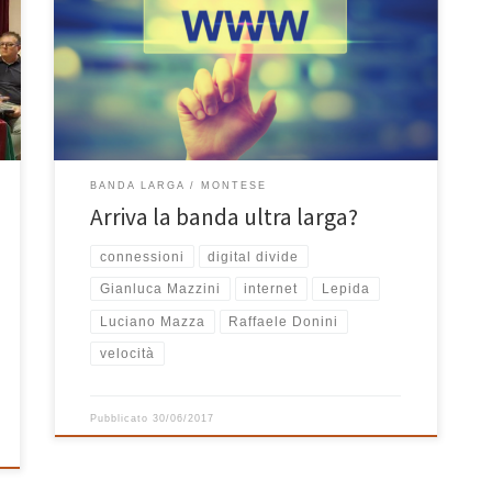
Romagna invita la cittadinanza e le imprese ad un
incontro presso la Sala Mons. Dallari (ex cinema,
Mo.Gio) per presentare i servizi a banda ultra larga
offerti dagli operatori di Telecomunicazione sul
territorio […]
BANDA LARGA
MONTESE
Arriva la banda ultra larga?
connessioni
digital divide
Gianluca Mazzini
internet
Lepida
Luciano Mazza
Raffaele Donini
velocità
Pubblicato
30/06/2017