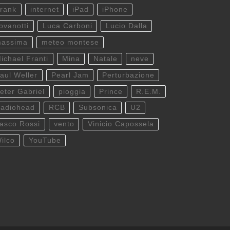
rank
internet
iPad
iPhone
ovanotti
Luca Carboni
Lucio Dalla
assima
meteo montese
ichael Franti
Mina
Natale
neve
aul Weller
Pearl Jam
Perturbazione
eter Gabriel
pioggia
Prince
R.E.M.
adiohead
RCB
Subsonica
U2
asco Rossi
vento
Vinicio Capossela
ilco
YouTube