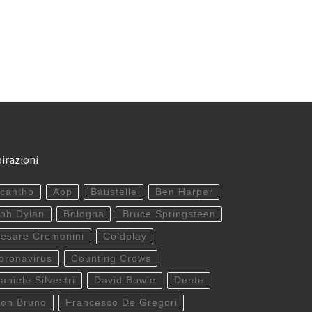
pirazioni
cantho
App
Baustelle
Ben Harper
ob Dylan
Bologna
Bruce Springsteen
esare Cremonini
Coldplay
oronavirus
Counting Crows
aniele Silvestri
David Bowie
Dente
on Bruno
Francesco De Gregori