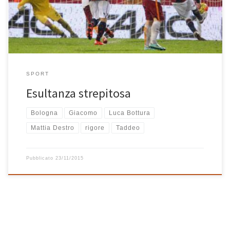
squadra (la Roma). Lo faccio […]
SPORT
Esultanza strepitosa
Bologna
Giacomo
Luca Bottura
Mattia Destro
rigore
Taddeo
Pubblicato
23/11/2015