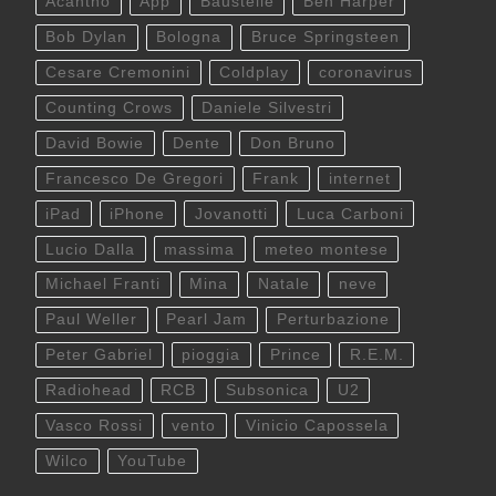
Acantho
App
Baustelle
Ben Harper
Bob Dylan
Bologna
Bruce Springsteen
Cesare Cremonini
Coldplay
coronavirus
Counting Crows
Daniele Silvestri
David Bowie
Dente
Don Bruno
Francesco De Gregori
Frank
internet
iPad
iPhone
Jovanotti
Luca Carboni
Lucio Dalla
massima
meteo montese
Michael Franti
Mina
Natale
neve
Paul Weller
Pearl Jam
Perturbazione
Peter Gabriel
pioggia
Prince
R.E.M.
Radiohead
RCB
Subsonica
U2
Vasco Rossi
vento
Vinicio Capossela
Wilco
YouTube