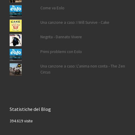
Come va Eolo
Una canzone a caso: I Will Survive - Cake
Negrita - Dannato Vivere
Primi problemi con Eolo
Una canzone a caso: L'anima non conta - The Zen
Circus
Statistiche del Blog
394.619 visite