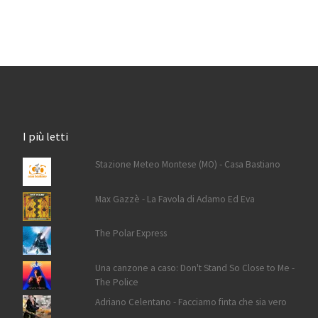
I più letti
Stazione Meteo Montese (MO) - Casa Bastiano
Max Gazzè - La Favola di Adamo Ed Eva
The Polar Express
Una canzone a caso: Don't Stand So Close to Me -
The Police
Adriano Celentano - Facciamo finta che sia vero