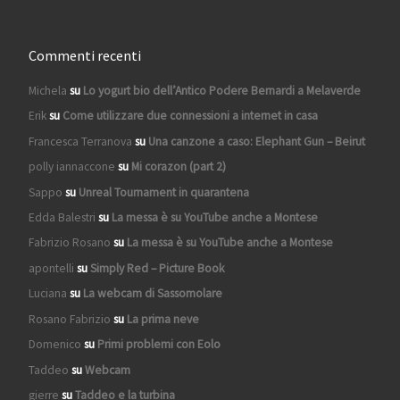
Commenti recenti
Michela
su
Lo yogurt bio dell’Antico Podere Bernardi a Melaverde
Erik
su
Come utilizzare due connessioni a internet in casa
Francesca Terranova
su
Una canzone a caso: Elephant Gun – Beirut
polly iannaccone
su
Mi corazon (part 2)
Sappo
su
Unreal Tournament in quarantena
Edda Balestri
su
La messa è su YouTube anche a Montese
Fabrizio Rosano
su
La messa è su YouTube anche a Montese
apontelli
su
Simply Red – Picture Book
Luciana
su
La webcam di Sassomolare
Rosano Fabrizio
su
La prima neve
Domenico
su
Primi problemi con Eolo
Taddeo
su
Webcam
gierre
su
Taddeo e la turbina