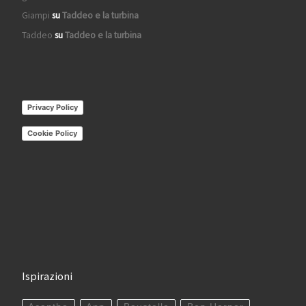
Giampi
su
Taddeo e la turbina
Taddeo
su
Taddeo e la turbina
Privacy Policy
Cookie Policy
Ispirazioni