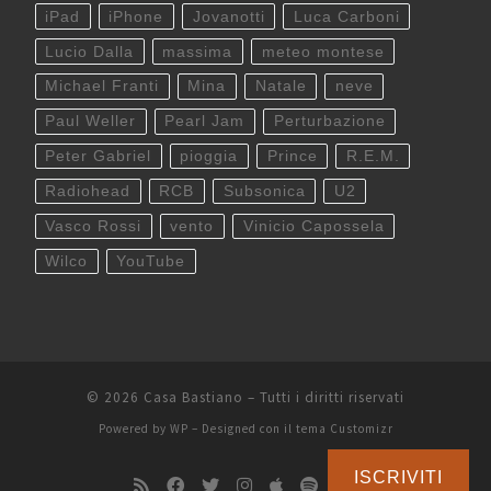
iPad
iPhone
Jovanotti
Luca Carboni
Lucio Dalla
massima
meteo montese
Michael Franti
Mina
Natale
neve
Paul Weller
Pearl Jam
Perturbazione
Peter Gabriel
pioggia
Prince
R.E.M.
Radiohead
RCB
Subsonica
U2
Vasco Rossi
vento
Vinicio Capossela
Wilco
YouTube
© 2026
Casa Bastiano
– Tutti i diritti riservati
Powered by
WP
– Designed con il
tema Customizr
ISCRIVITI