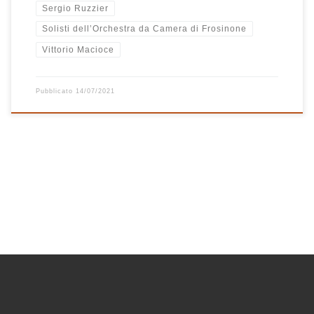
Sergio Ruzzier
Solisti dell’Orchestra da Camera di Frosinone
Vittorio Macioce
Pubblicato
14/07/2021