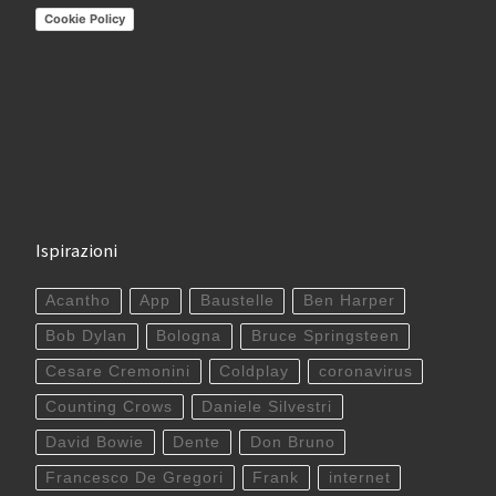
Cookie Policy
Ispirazioni
Acantho
App
Baustelle
Ben Harper
Bob Dylan
Bologna
Bruce Springsteen
Cesare Cremonini
Coldplay
coronavirus
Counting Crows
Daniele Silvestri
David Bowie
Dente
Don Bruno
Francesco De Gregori
Frank
internet