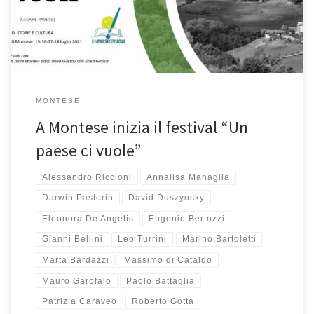
Ci saranno ospiti […]
MONTESE
A Montese inizia il festival “Un
paese ci vuole”
Alessandro Riccioni
Annalisa Managlia
Darwin Pastorin
David Duszynsky
Eleonora De Angelis
Eugenio Bertozzi
Gianni Bellini
Leo Turrini
Marino Bartoletti
Marta Bardazzi
Massimo di Cataldo
Mauro Garofalo
Paolo Battaglia
Patrizia Caraveo
Roberto Gotta