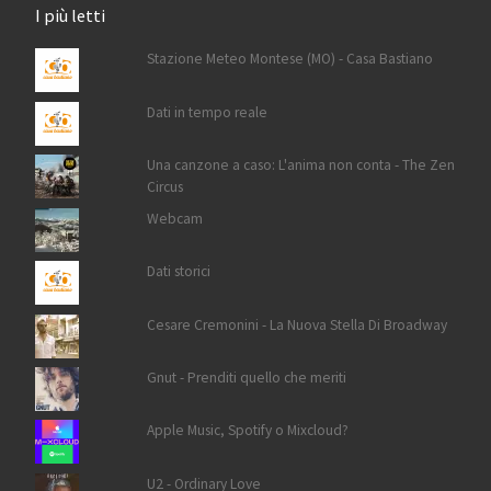
I più letti
Stazione Meteo Montese (MO) - Casa Bastiano
Dati in tempo reale
Una canzone a caso: L'anima non conta - The Zen
Circus
Webcam
Dati storici
Cesare Cremonini - La Nuova Stella Di Broadway
Gnut - Prenditi quello che meriti
Apple Music, Spotify o Mixcloud?
U2 - Ordinary Love