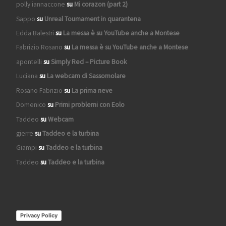
polly iannaccone
su
Mi corazon (part 2)
Sappo
su
Unreal Tournament in quarantena
Edda Balestri
su
La messa è su YouTube anche a Montese
Fabrizio Rosano
su
La messa è su YouTube anche a Montese
apontelli
su
Simply Red – Picture Book
Luciana
su
La webcam di Sassomolare
Rosano Fabrizio
su
La prima neve
Domenico
su
Primi problemi con Eolo
Taddeo
su
Webcam
gierre
su
Taddeo e la turbina
Giampi
su
Taddeo e la turbina
Taddeo
su
Taddeo e la turbina
Privacy Policy