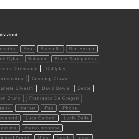
pirazioni
cantho
App
Baustelle
Ben Harper
ob Dylan
Bologna
Bruce Springsteen
esare Cremonini
Coldplay
oronavirus
Counting Crows
aniele Silvestri
David Bowie
Dente
on Bruno
Francesco De Gregori
rank
internet
iPad
iPhone
ovanotti
Luca Carboni
Lucio Dalla
assima
meteo montese
ichael Franti
Mina
Natale
neve