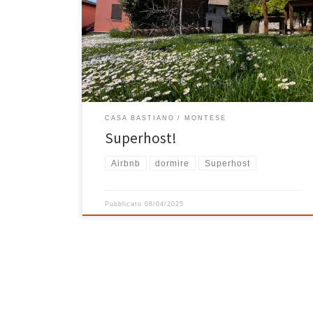
Superhost! Abbiamo avuti diversi ospiti, italiani,
tedeschi, canadesi, svizzeri, americani.. tutti si sono
trovati molto bene a Casa Bastiano e ci hanno
premiato con ottime recensioni che ci hanno
permesso in poco […]
CASA BASTIANO
MONTESE
Superhost!
Airbnb
dormire
Superhost
Pubblicato
08/04/2025