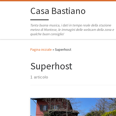
Passa al contenuto
Casa Bastiano
Tanta buona musica, i dati in tempo reale della stazione
meteo di Montese, le immagini delle webcam della zona e
qualche buon consiglio!
Pagina iniziale
»
Superhost
Superhost
1 articolo
In soli 7 mesi da quando abbiamo iniziato la nostra
avventura con Casa Bastiano su Airbnb siamo diventati