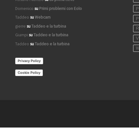
Domenico
su
Primi problemi con Eolo
P
Taddeo
su
Webcam
P
gierre
su
Taddeo e la turbina
R
Giampi
su
Taddeo e la turbina
V
Taddeo
su
Taddeo e la turbina
W
Privacy Policy
Cookie Policy
iva sulla raccolta
Le tue preferenze relative alla priva