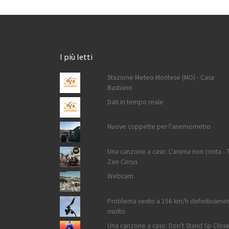
I più letti
Stazione Meteo Montese (MO) - Casa
Bastiano
Dati in tempo reale
Nuove coppette per l'anemometro
Una canzone a caso: L'anima non conta - 
Zen Circus
Webcam
Problema vento a 156 km/h definitivame
risolto
Una canzone a caso: Don't Stand So Close