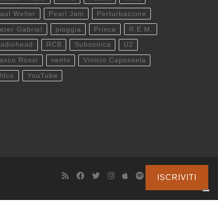
aul Weller
Pearl Jam
Perturbazione
eter Gabriel
pioggia
Prince
R.E.M.
adiohead
RCB
Subsonica
U2
asco Rossi
vento
Vinicio Capossela
ilco
YouTube
ISCRIVITI
cy