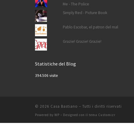
Me - The Police
Simply Red - Picture Book
Pablo Escobar, el patron del mal
Grazie! Grazie! Grazie!
Statistiche del Blog
394.506 visite
© 2026
Casa Bastiano
– Tutti i diritti riservati
Powered by
WP
– Designed con il
tema Customizr
Informat