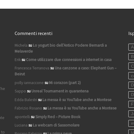
Commenti recenti
Is
Michela
su
Lo yogurt bio dell’Antico Podere Bernardi a
A
Melaverde
B
Erik
su
Come utilizzare due connessioni a internet in casa
C
Francesca Terranova
su
Una canzone a caso: Elephant Gun –
Beirut
c
polly iannaccone
su
Mi corazon (part 2)
D
The
Sappo
su
Unreal Tournament in quarantena
D
Edda Balestri
su
La messa è su YouTube anche a Montese
F
Fabrizio Rosano
su
La messa è su YouTube anche a Montese
J
apontelli
su
Simply Red – Picture Book
nte
m
Luciana
su
La webcam di Sassomolare
 to
M
Rosano Fabrizio
su
La prima neve