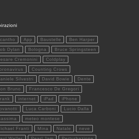
pirazioni
cantho
App
Baustelle
Ben Harper
ob Dylan
Bologna
Bruce Springsteen
esare Cremonini
Coldplay
oronavirus
Counting Crows
aniele Silvestri
David Bowie
Dente
on Bruno
Francesco De Gregori
rank
internet
iPad
iPhone
ovanotti
Luca Carboni
Lucio Dalla
assima
meteo montese
ichael Franti
Mina
Natale
neve
aul Weller
Pearl Jam
Perturbazione