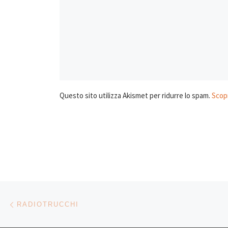
Questo sito utilizza Akismet per ridurre lo spam.
Scopr
Navigazione articoli
Articolo precedente
RADIOTRUCCHI