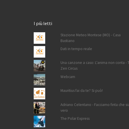
I più letti
Stazione Meteo Montese (MO) - Casa
Bastiano
Dati in tempo reale
Una canzone a caso: L'anima non conta - 
Zen Circus
Webcam
Mauritius fai da te? Si può!
Adriano Celentano - Facciamo finta che si
vero
The Polar Express