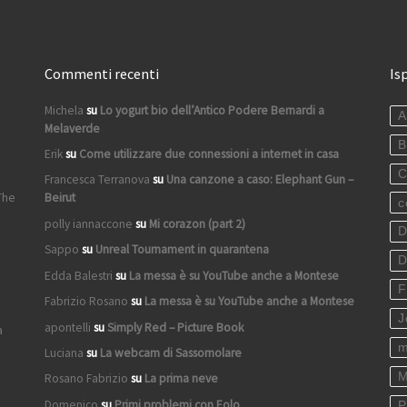
Commenti recenti
Is
Michela
su
Lo yogurt bio dell’Antico Podere Bernardi a
A
Melaverde
B
Erik
su
Come utilizzare due connessioni a internet in casa
C
Francesca Terranova
su
Una canzone a caso: Elephant Gun –
The
Beirut
c
polly iannaccone
su
Mi corazon (part 2)
D
Sappo
su
Unreal Tournament in quarantena
D
Edda Balestri
su
La messa è su YouTube anche a Montese
F
Fabrizio Rosano
su
La messa è su YouTube anche a Montese
J
apontelli
su
Simply Red – Picture Book
a
m
Luciana
su
La webcam di Sassomolare
M
Rosano Fabrizio
su
La prima neve
Domenico
su
Primi problemi con Eolo
P