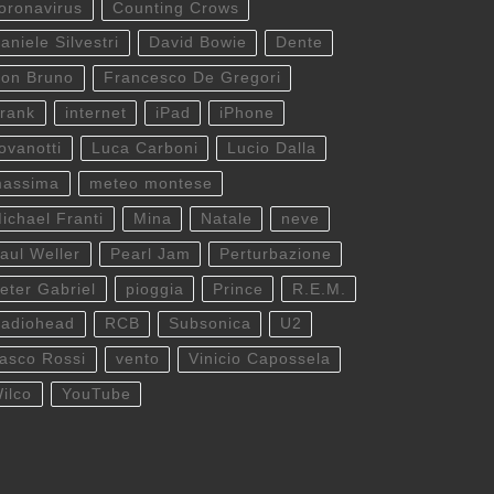
oronavirus
Counting Crows
aniele Silvestri
David Bowie
Dente
on Bruno
Francesco De Gregori
rank
internet
iPad
iPhone
ovanotti
Luca Carboni
Lucio Dalla
assima
meteo montese
ichael Franti
Mina
Natale
neve
aul Weller
Pearl Jam
Perturbazione
eter Gabriel
pioggia
Prince
R.E.M.
adiohead
RCB
Subsonica
U2
asco Rossi
vento
Vinicio Capossela
ilco
YouTube