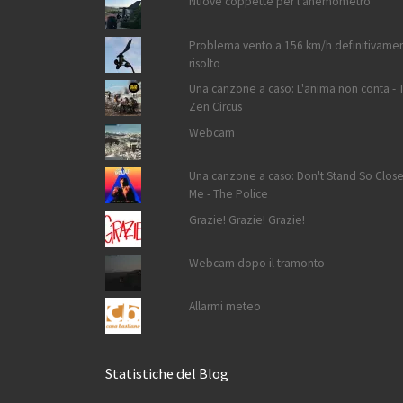
Nuove coppette per l'anemometro
Problema vento a 156 km/h definitivame
risolto
Una canzone a caso: L'anima non conta - 
Zen Circus
Webcam
Una canzone a caso: Don't Stand So Close
Me - The Police
Grazie! Grazie! Grazie!
Webcam dopo il tramonto
Allarmi meteo
Statistiche del Blog