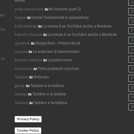
Beirut
c
polly iannaccone
su
Mi corazon (part 2)
D
nte
Sappo
su
Unreal Tournament in quarantena
D
Edda Balestri
su
La messa è su YouTube anche a Montese
The
F
Fabrizio Rosano
su
La messa è su YouTube anche a Montese
J
apontelli
su
Simply Red – Picture Book
m
Luciana
su
La webcam di Sassomolare
 to
M
Rosano Fabrizio
su
La prima neve
Domenico
su
Primi problemi con Eolo
P
Taddeo
su
Webcam
P
gierre
su
Taddeo e la turbina
R
Giampi
su
Taddeo e la turbina
V
Taddeo
su
Taddeo e la turbina
W
Privacy Policy
Cookie Policy