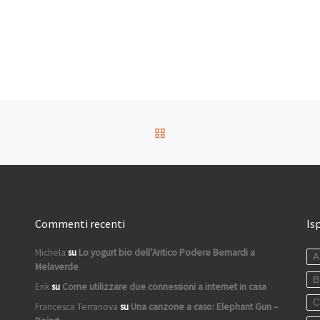
RITORNA ALLA LISTA DEG
Commenti recenti
Is
Michela
su
Lo yogurt bio dell’Antico Podere Bernardi a
A
Melaverde
B
Erik
su
Come utilizzare due connessioni a internet in casa
C
Francesca Terranova
su
Una canzone a caso: Elephant Gun –