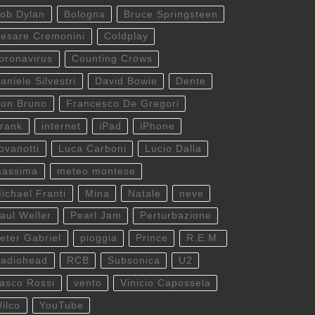
ob Dylan
Bologna
Bruce Springsteen
esare Cremonini
Coldplay
oronavirus
Counting Crows
aniele Silvestri
David Bowie
Dente
on Bruno
Francesco De Gregori
rank
internet
iPad
iPhone
ovanotti
Luca Carboni
Lucio Dalla
assima
meteo montese
ichael Franti
Mina
Natale
neve
aul Weller
Pearl Jam
Perturbazione
eter Gabriel
pioggia
Prince
R.E.M.
adiohead
RCB
Subsonica
U2
asco Rossi
vento
Vinicio Capossela
ilco
YouTube