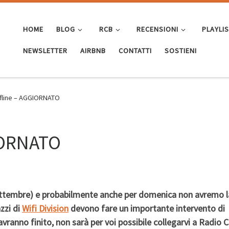
HOME
BLOG
RCB
RECENSIONI
PLAYLI
NEWSLETTER
AIRBNB
CONTATTI
SOSTIENI
fline – AGGIORNATO
IORNATO
ettembre)
e probabilmente anche per domenica
non avremo l
zzi di
Wifi Division
devono fare un importante intervento di
vranno finito, non sarà per voi possibile collegarvi a Radio 