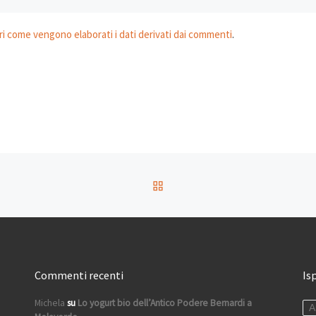
i come vengono elaborati i dati derivati dai commenti
.
RITORNA ALLA LISTA DEG
Commenti recenti
Is
Michela
su
Lo yogurt bio dell’Antico Podere Bernardi a
A