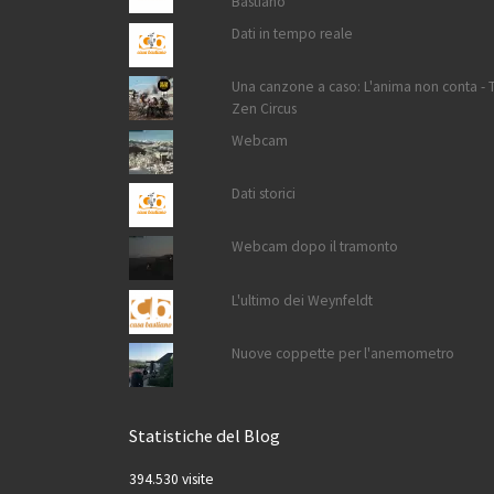
Bastiano
Dati in tempo reale
Una canzone a caso: L'anima non conta - 
Zen Circus
Webcam
Dati storici
Webcam dopo il tramonto
L'ultimo dei Weynfeldt
Nuove coppette per l'anemometro
Statistiche del Blog
394.530 visite