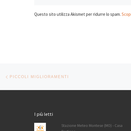
Questo sito utilizza Akismet per ridurre lo spam.
Scopr
Navigazione articoli
Articolo precedente
PICCOLI MIGLIORAMENTI
I più letti
Stazione Meteo Montese (MO) - Casa