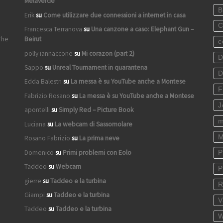
Melaverde
B
Erik
su
Come utilizzare due connessioni a internet in casa
C
Francesca Terranova
su
Una canzone a caso: Elephant Gun –
The
Beirut
c
polly iannaccone
su
Mi corazon (part 2)
D
Sappo
su
Unreal Tournament in quarantena
D
Edda Balestri
su
La messa è su YouTube anche a Montese
F
Fabrizio Rosano
su
La messa è su YouTube anche a Montese
J
apontelli
su
Simply Red – Picture Book
m
Luciana
su
La webcam di Sassomolare
M
Rosano Fabrizio
su
La prima neve
Domenico
su
Primi problemi con Eolo
P
Taddeo
su
Webcam
P
gierre
su
Taddeo e la turbina
R
Giampi
su
Taddeo e la turbina
V
Taddeo
su
Taddeo e la turbina
W