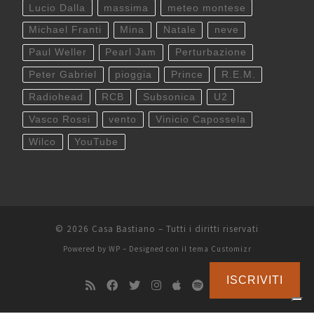
Lucio Dalla
massima
meteo montese
Michael Franti
Mina
Natale
neve
Paul Weller
Pearl Jam
Perturbazione
Peter Gabriel
pioggia
Prince
R.E.M.
Radiohead
RCB
Subsonica
U2
Vasco Rossi
vento
Vinicio Capossela
Wilco
YouTube
© 2026
Casa Bastiano
– Tutti i diritti riservati
Powered by
WP
– Designed con il
tema Customizr
ISCRIVITI