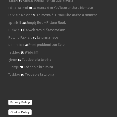
Sappo
su
Unreal Tournament in quarantena
Edda Balestri
su
La messa è su YouTube anche a Montese
Fabrizio Rosano
su
La messa è su YouTube anche a Montese
apontelli
su
Simply Red – Picture Book
Luciana
su
La webcam di Sassomolare
Rosano Fabrizio
su
La prima neve
Domenico
su
Primi problemi con Eolo
Taddeo
su
Webcam
gierre
su
Taddeo e la turbina
Giampi
su
Taddeo e la turbina
Taddeo
su
Taddeo e la turbina
Privacy Policy
Cookie Policy