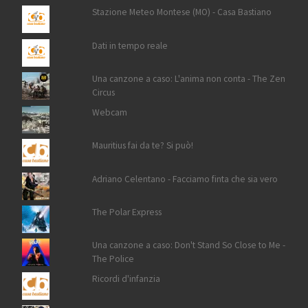
Stazione Meteo Montese (MO) - Casa Bastiano
Dati in tempo reale
Una canzone a caso: L'anima non conta - The Zen
Circus
Webcam
Mauritius fai da te? Si può!
Adriano Celentano - Facciamo finta che sia vero
The Polar Express
Una canzone a caso: Don't Stand So Close to Me -
The Police
Ricordi d'infanzia