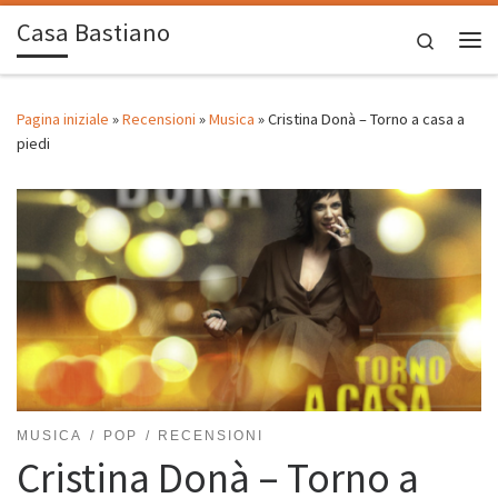
Casa Bastiano
Passa al contenuto
Search
Me
Pagina iniziale
»
Recensioni
»
Musica
»
Cristina Donà – Torno a casa a
piedi
MUSICA
POP
RECENSIONI
Cristina Donà – Torno a