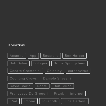
Ispirazioni
Acantho
App
Baustelle
Ben Harper
Bob Dylan
Bologna
Bruce Springsteen
Cesare Cremonini
Coldplay
coronavirus
Counting Crows
Daniele Silvestri
David Bowie
Dente
Don Bruno
Francesco De Gregori
Frank
internet
iPad
iPhone
Jovanotti
Luca Carboni