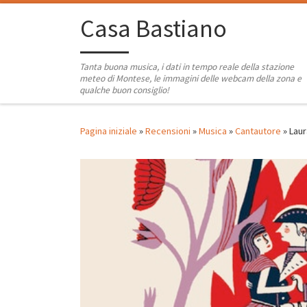
Passa al contenuto
Casa Bastiano
Tanta buona musica, i dati in tempo reale della stazione
meteo di Montese, le immagini delle webcam della zona e
qualche buon consiglio!
Pagina iniziale
»
Recensioni
»
Musica
»
Cantautore
»
Laur