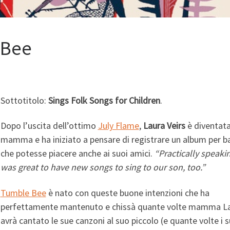
 Bee
Sottotitolo:
Sings Folk Songs for Children
.
Dopo l’uscita dell’ottimo
July Flame
,
Laura Veirs
è diventat
mamma e ha iniziato a pensare di registrare un album per b
che potesse piacere anche ai suoi amici.
“Practically speakin
was great to have new songs to sing to our son, too.”
Tumble Bee
è
nato con queste buone intenzioni che ha
perfettamente mantenuto e chissà quante volte mamma L
avrà cantato le sue canzoni al suo piccolo (e quante volte i s