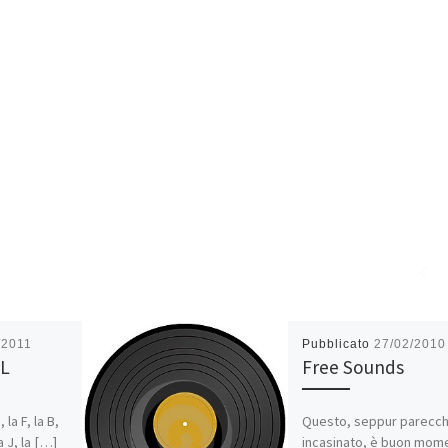
/2011
Pubblicato
27/02/2010
 L
Free Sounds
 la F, la B,
Questo, seppur parecch
la J, la […]
incasinato, è buon mom