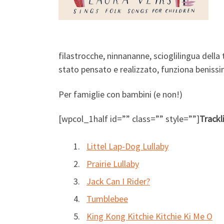
filastrocche, ninnananne, scioglilingua della 
stato pensato e realizzato, funziona beniss
Per famiglie con bambini (e non!)
[wpcol_1half id=”” class=”” style=””]
Trackl
Littel Lap-Dog Lullaby
Prairie Lullaby
Jack Can I Rider?
Tumblebee
King Kong Kitchie Kitchie Ki Me O