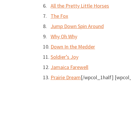
All the Pretty Little Horses
The Fox
Jump Down Spin Around
Why Oh Why
Down In the Medder
Soldier’s Joy
Jamaica Farewell
Prairie Dream
[/wpcol_1half] [wpcol_