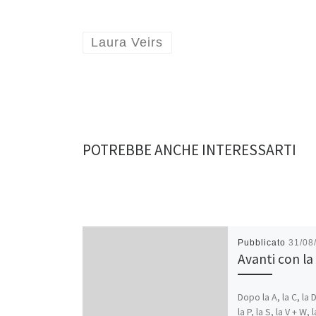
Laura Veirs
POTREBBE ANCHE INTERESSARTI
Pubblicato
31/08
Avanti con la
Dopo la A, la C, la D,
la P, la S, la V + W, 