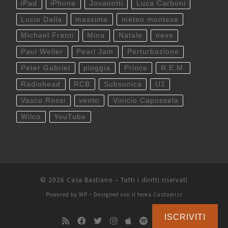
iPad
iPhone
Jovanotti
Luca Carboni
Lucio Dalla
massima
meteo montese
Michael Franti
Mina
Natale
neve
Paul Weller
Pearl Jam
Perturbazione
Peter Gabriel
pioggia
Prince
R.E.M.
Radiohead
RCB
Subsonica
U2
Vasco Rossi
vento
Vinicio Capossela
Wilco
YouTube
© 2026
Casa Bastiano
– Tutti i diritti riservati
Powered by
WP
– Designed con il
tema Customizr
ISCRIVITI