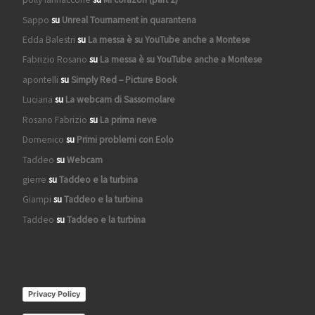
Sappo
su
Unreal Tournament in quarantena
Edda Balestri
su
La messa è su YouTube anche a Montese
Fabrizio Rosano
su
La messa è su YouTube anche a Montese
apontelli
su
Simply Red – Picture Book
Luciana
su
La webcam di Sassomolare
Rosano Fabrizio
su
La prima neve
Domenico
su
Primi problemi con Eolo
Taddeo
su
Webcam
gierre
su
Taddeo e la turbina
Giampi
su
Taddeo e la turbina
Taddeo
su
Taddeo e la turbina
Privacy Policy