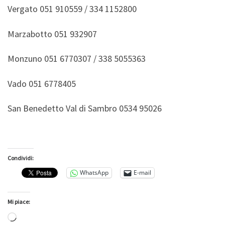
Vergato 051 910559 / 334 1152800
Marzabotto 051 932907
Monzuno 051 6770307 / 338 5055363
Vado 051 6778405
San Benedetto Val di Sambro 0534 95026
Condividi:
WhatsApp
E-mail
Mi piace:
Caricamento in corso…