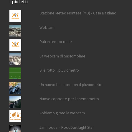
I più letti
Stazione Meteo Montese (MO) - Casa Bastiano
Webcam
Dati in tempo reale
La webcam di Sassomolare
Si è rotto il pluviometro
Un nuovo bilancino per il pluviometro
Nuove coppette per l'anemometro
Abbiamo girato la webcam
Jamiroquai - Rock Dust Light Star