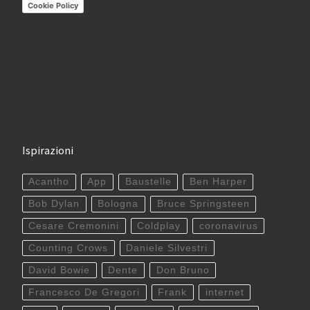
Cookie Policy
Ispirazioni
Acantho
App
Baustelle
Ben Harper
Bob Dylan
Bologna
Bruce Springsteen
Cesare Cremonini
Coldplay
coronavirus
Counting Crows
Daniele Silvestri
David Bowie
Dente
Don Bruno
Francesco De Gregori
Frank
internet