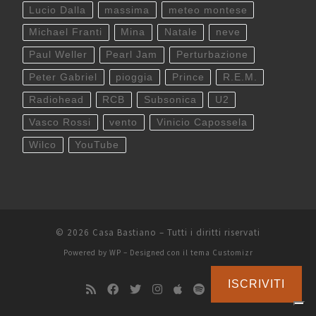
Lucio Dalla
massima
meteo montese
Michael Franti
Mina
Natale
neve
Paul Weller
Pearl Jam
Perturbazione
Peter Gabriel
pioggia
Prince
R.E.M.
Radiohead
RCB
Subsonica
U2
Vasco Rossi
vento
Vinicio Capossela
Wilco
YouTube
© 2026
Casa Bastiano
– Tutti i diritti riservati
Powered by
WP
– Designed con il
tema Customizr
ISCRIVITI