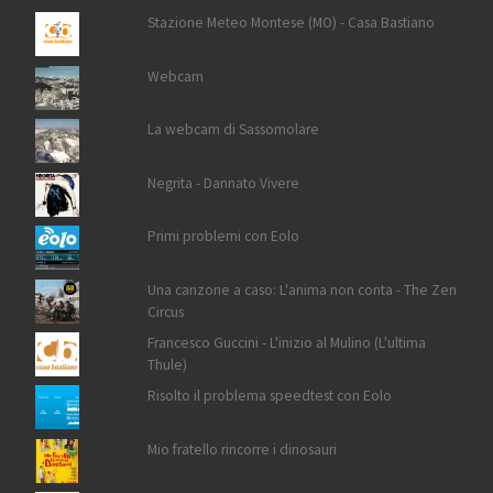
Stazione Meteo Montese (MO) - Casa Bastiano
Webcam
La webcam di Sassomolare
Negrita - Dannato Vivere
Primi problemi con Eolo
Una canzone a caso: L'anima non conta - The Zen
Circus
Francesco Guccini - L'inizio al Mulino (L'ultima
Thule)
Risolto il problema speedtest con Eolo
Mio fratello rincorre i dinosauri