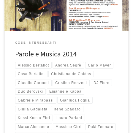
bolognese organizzata dall’Unione dei Comuni di Vergato,
COSE INTERESSANTI
Parole e Musica 2014
Alessio Bertallot
Andrea Segrè
Carlo Maver
Casa Bertallot
Christiana de Caldas
Claudio Carboni
Cristina Renzetti
DJ Fiore
Duo Berovski
Emanuele Kappa
Gabriele Mirabassi
Gianluca Foglia
Giulia Gadaleta
Irene Spadaro
Kossi Komla Ebri
Laura Pariani
Marco Alemanno
Massimo Cirri
Paki Zennaro