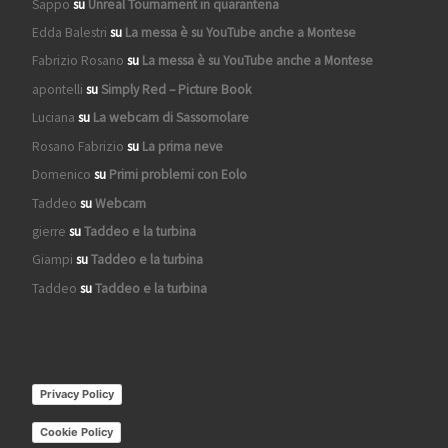
Sappo
su
Unreal Tournament in quarantena
Edda Balestri
su
La messa è su YouTube anche a Montese
Fabrizio Rosano
su
La messa è su YouTube anche a Montese
apontelli
su
Simply Red – Picture Book
Luciana
su
La webcam di Sassomolare
Rosano Fabrizio
su
La prima neve
Domenico
su
Primi problemi con Eolo
Taddeo
su
Webcam
gierre
su
Taddeo e la turbina
Giampi
su
Taddeo e la turbina
Taddeo
su
Taddeo e la turbina
Privacy Policy
Cookie Policy