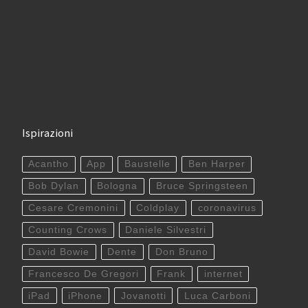
Ispirazioni
Acantho
App
Baustelle
Ben Harper
Bob Dylan
Bologna
Bruce Springsteen
Cesare Cremonini
Coldplay
coronavirus
Counting Crows
Daniele Silvestri
David Bowie
Dente
Don Bruno
Francesco De Gregori
Frank
internet
iPad
iPhone
Jovanotti
Luca Carboni