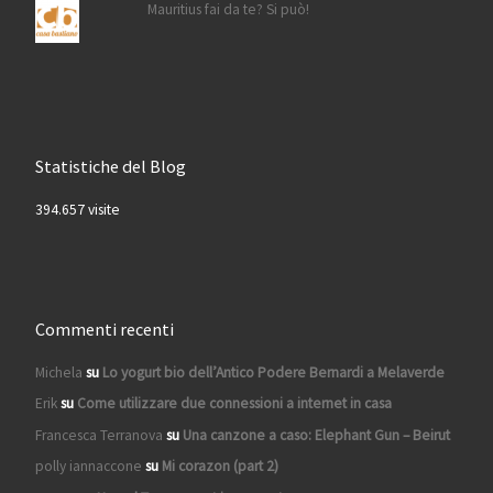
Mauritius fai da te? Si può!
Statistiche del Blog
394.657 visite
Commenti recenti
Michela
su
Lo yogurt bio dell’Antico Podere Bernardi a Melaverde
Erik
su
Come utilizzare due connessioni a internet in casa
Francesca Terranova
su
Una canzone a caso: Elephant Gun – Beirut
polly iannaccone
su
Mi corazon (part 2)