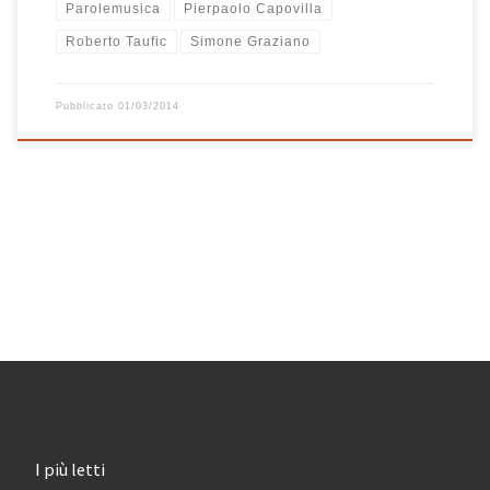
Parolemusica
Pierpaolo Capovilla
Roberto Taufic
Simone Graziano
Pubblicato
01/03/2014
I più letti