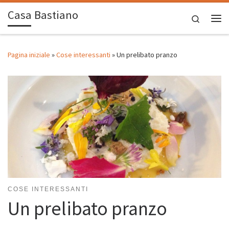
Casa Bastiano
Passa al contenuto
Search
Me
Pagina iniziale
»
Cose interessanti
»
Un prelibato pranzo
COSE INTERESSANTI
Un prelibato pranzo