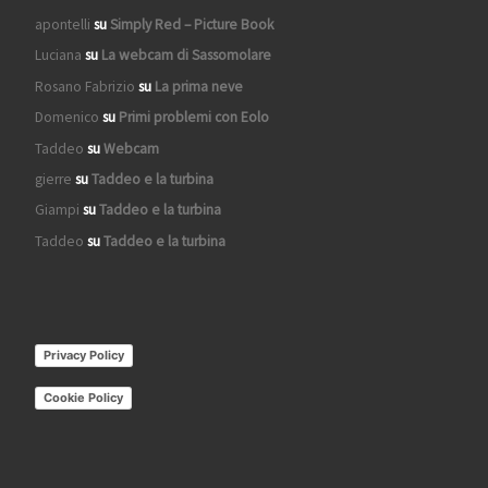
apontelli
su
Simply Red – Picture Book
Luciana
su
La webcam di Sassomolare
Rosano Fabrizio
su
La prima neve
Domenico
su
Primi problemi con Eolo
Taddeo
su
Webcam
gierre
su
Taddeo e la turbina
Giampi
su
Taddeo e la turbina
Taddeo
su
Taddeo e la turbina
Privacy Policy
Cookie Policy