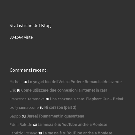
Statistiche del Blog
394.564 visite
Commenti recenti
Michela
su
Lo yogurt bio dell’Antico Podere Bernardi a Melaverde
Erik
su
Come utilizzare due connessioni a internet in casa
Francesca Terranova
su
Una canzone a caso: Elephant Gun – Beirut
polly iannaccone
su
Mi corazon (part 2)
Sappo
su
Unreal Tournament in quarantena
Edda Balestri
su
La messa è su YouTube anche a Montese
Fabrizio Rosano
su
La messa è su YouTube anche a Montese