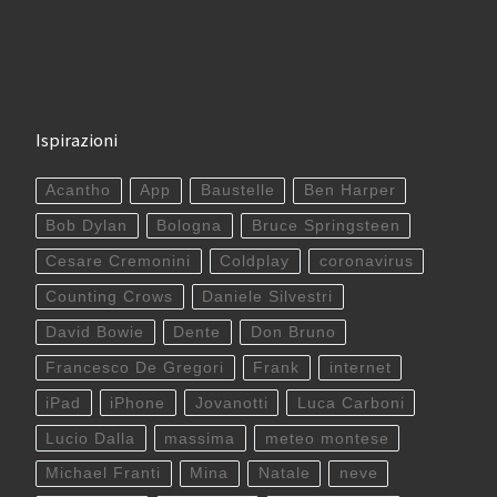
Ispirazioni
Acantho
App
Baustelle
Ben Harper
Bob Dylan
Bologna
Bruce Springsteen
Cesare Cremonini
Coldplay
coronavirus
Counting Crows
Daniele Silvestri
David Bowie
Dente
Don Bruno
Francesco De Gregori
Frank
internet
iPad
iPhone
Jovanotti
Luca Carboni
Lucio Dalla
massima
meteo montese
Michael Franti
Mina
Natale
neve