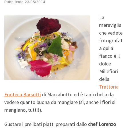
Pubblicato
23/05/2014
La
meraviglia
che vedete
fotografat
a qui a
fianco è il
dolce
Millefiori
della
Trattoria
Enoteca Barsotti
di Marzabotto ed è tanto bella da
vedere quanto buona da mangiare (sì, anche i fiori si
mangiano, tutti!).
Gustare i prelibati piatti preparati dallo
chef Lorenzo