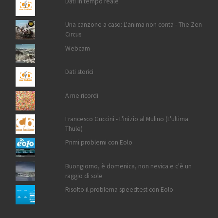
Dati in tempo reale
Una canzone a caso: L'anima non conta - The Zen
Circus
Webcam
Dati storici
A me ricordi
Francesco Guccini - L'inizio al Mulino (L'ultima
Thule)
Primi problemi con Eolo
Buongiorno, è domenica, non nevica e c'è un
raggio di sole
Risolto il problema speedtest con Eolo