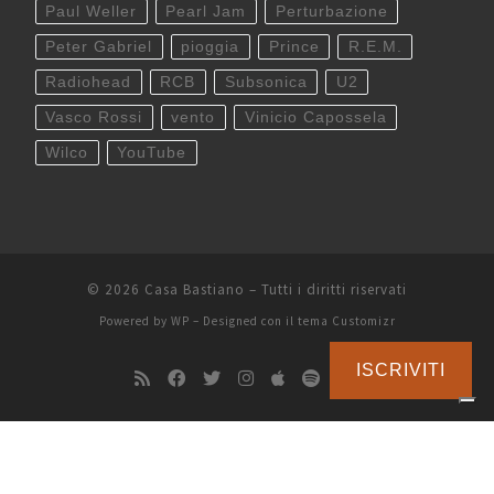
Paul Weller
Pearl Jam
Perturbazione
Peter Gabriel
pioggia
Prince
R.E.M.
Radiohead
RCB
Subsonica
U2
Vasco Rossi
vento
Vinicio Capossela
Wilco
YouTube
© 2026
Casa Bastiano
– Tutti i diritti riservati
Powered by
WP
– Designed con il
tema Customizr
ISCRIVITI
Le tue preferenze relative alla privacy
Informativa sulla raccolta