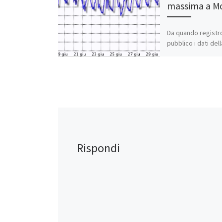
massima a M
Da quando registr
pubblico i dati del
meteo di Montese 
Casa Bastiano la 
massima più alta e
[…]
Condividi:
WhatsApp
Rispondi
Mi piace: