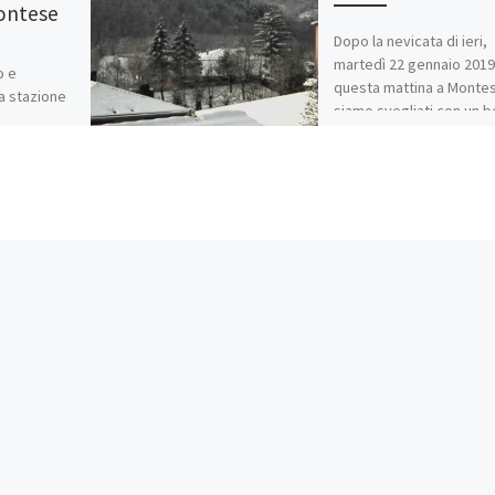
ontese
Dopo la nevicata di ieri,
martedì 22 gennaio 2019
o e
questa mattina a Montes
la stazione
siamo svegliati con un b
località
paesaggio invernale, la
temperatura
ra stata
Condividi:
WhatsApp
E-m
E-mail
Mi piace: