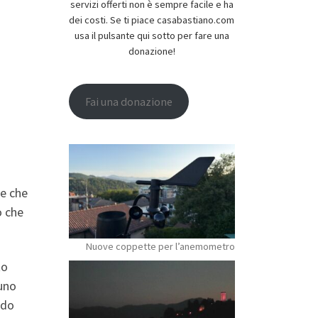
servizi offerti non è sempre facile e ha
dei costi. Se ti piace casabastiano.com
usa il pulsante qui sotto per fare una
donazione!
Fai una donazione
re che
o che
Nuove coppette per l’anemometro
to
 uno
ndo