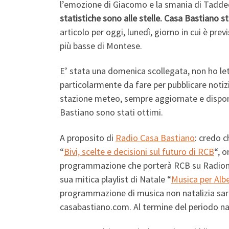
l’emozione di Giacomo e la smania di Taddeo
statistiche sono alle stelle. Casa Bastiano s
articolo per oggi, lunedì, giorno in cui è pre
più basse di Montese.
E’ stata una domenica scollegata, non ho le
particolarmente da fare per pubblicare noti
stazione meteo, sempre aggiornate e disponib
Bastiano sono stati ottimi.
A proposito di
Radio Casa Bastiano
: credo c
“
Bivi, scelte e decisioni sul futuro di RCB
“, 
programmazione che porterà RCB su Radiono
sua mitica playlist di Natale “
Musica per Albe
programmazione di musica non natalizia sarà
casabastiano.com. Al termine del periodo na