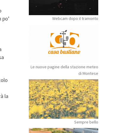
o
n po’
Webcam dopo il tramonto
a
sa
Le nuove pagine della stazione meteo
di Montese
tolo
à la
Sempre bello