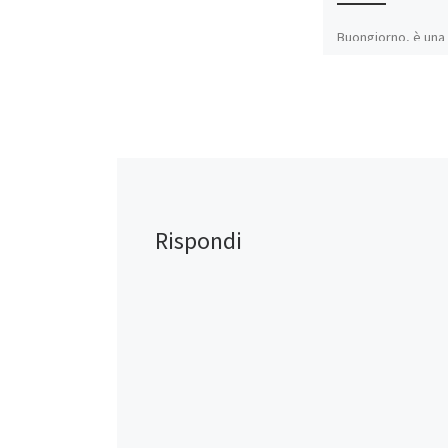
Buongiorno, è una 
domenica di novem
sole e su Radio Ca
vanno in replica le
playlist che […]
Condividi:
WhatsApp
Rispondi
Mi piace: