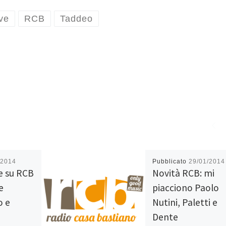
ve
RCB
Taddeo
/2014
Pubblicato
29/01/2014
e su RCB
Novità RCB: mi
e
piacciono Paolo
o e
Nutini, Paletti e
Dente