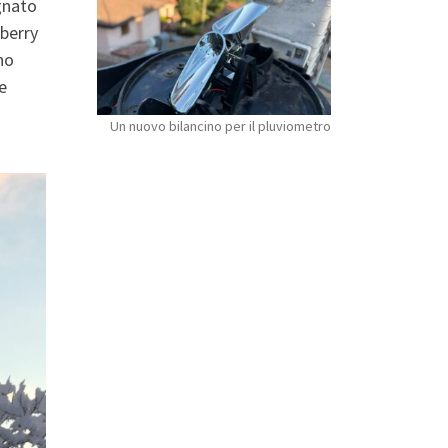
gnato
berry
ho
e
Un nuovo bilancino per il pluviometro