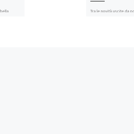
bella
Tra le novità uscite da 
bre con il
già in rotazione su Radi
sa Bastiano
Bastiano mi piacciono mo
 belle
singolo Scream (Funk My
[…]
Condividi:
E-mail
WhatsApp
E-m
Mi piace: