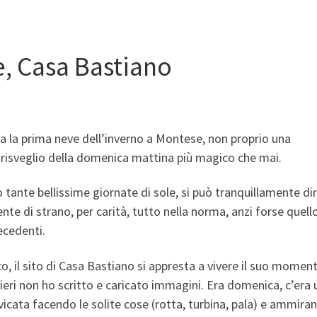
e, Casa Bastiano
a la prima neve dell’inverno a Montese, non proprio una
 risveglio della domenica mattina più magico che mai.
o tante bellissime giornate di sole, si può tranquillamente di
nte di strano, per carità, tutto nella norma, anzi forse quell
ecedenti.
co, il sito di Casa Bastiano si appresta a vivere il suo momen
, ieri non ho scritto e caricato immagini. Era domenica, c’era
icata facendo le solite cose (rotta, turbina, pala) e ammira