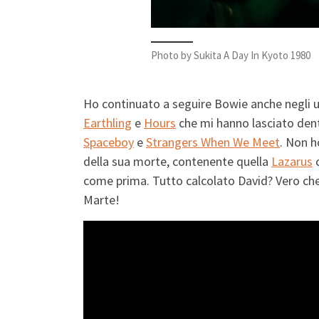
Photo by Sukita A Day In Kyoto 1980
Ho continuato a seguire Bowie anche negli u
Earthling
e
Hours
che mi hanno lasciato den
Spaceboy
e
Strangers When We Meet
. Non h
della sua morte, contenente quella
Lazarus
c
come prima. Tutto calcolato David? Vero che 
Marte!