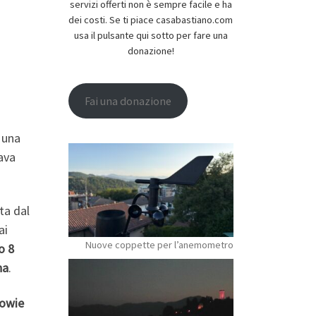
servizi offerti non è sempre facile e ha
dei costi. Se ti piace casabastiano.com
usa il pulsante qui sotto per fare una
donazione!
Fai una donazione
 una
ava
ta dal
ai
Nuove coppette per l’anemometro
o 8
na
.
Bowie