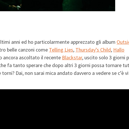
ltimi anni ed ho particolarmente apprezzato gli album
Outsi
tro belle canzoni come
Telling Lies
,
Thursday’s Child
,
Hallo
o ancora ascoltato il recente
Blackstar
, uscito solo 3 giorni 
he fa tanto sperare che dopo altri 3 giorni possa tornare tu
torni? Dai, non sarai mica andato davvero a vedere se c’è vi