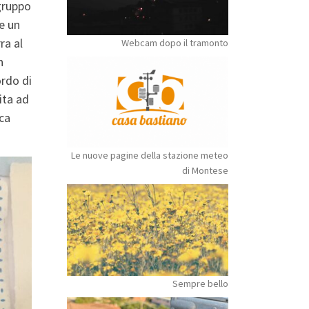
gruppo
ce un
ra al
Webcam dopo il tramonto
n
ordo di
ita ad
uca
Le nuove pagine della stazione meteo
di Montese
Sempre bello