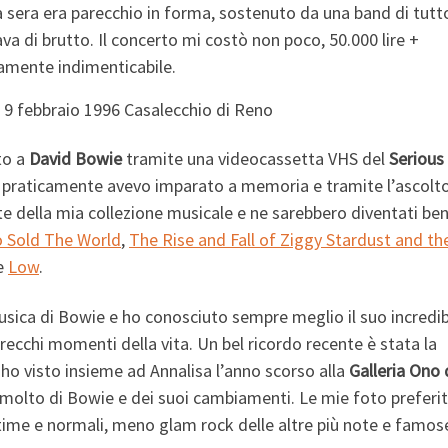
a sera era parecchio in forma, sostenuto da una band di tutt
a di brutto. Il concerto mi costò non poco, 50.000 lire +
camente indimenticabile.
to a
David Bowie
tramite una videocassetta VHS del
Serious
 praticamente avevo imparato a memoria e tramite l’ascolto
arte della mia collezione musicale e ne sarebbero diventati be
 Sold The World
,
The Rise and Fall of Ziggy Stardust and th
e
Low
.
sica di Bowie e ho conosciuto sempre meglio il suo incredib
cchi momenti della vita. Un bel ricordo recente è stata la
ho visto insieme ad Annalisa l’anno scorso alla
Galleria Ono 
 molto di Bowie e dei suoi cambiamenti. Le mie foto preferi
ntime e normali, meno glam rock delle altre più note e famos