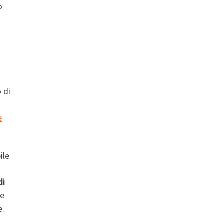
o
 di
n
e
ile
di
te
e.