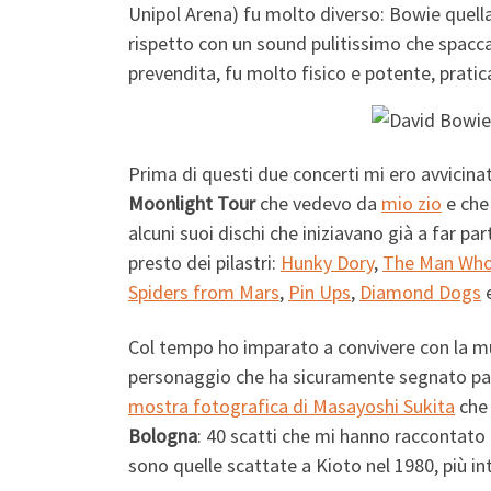
Unipol Arena) fu molto diverso: Bowie quell
rispetto con un sound pulitissimo che spaccav
prevendita, fu molto fisico e potente, prati
Prima di questi due concerti mi ero avvicina
Moonlight Tour
che vedevo da
mio zio
e che
alcuni suoi dischi che iniziavano già a far p
presto dei pilastri:
Hunky Dory
,
The Man Who
Spiders from Mars
,
Pin Ups
,
Diamond Dogs
Col tempo ho imparato a convivere con la mu
personaggio che ha sicuramente segnato pare
mostra fotografica di Masayoshi Sukita
che 
Bologna
: 40 scatti che mi hanno raccontato
sono quelle scattate a Kioto nel 1980, più i