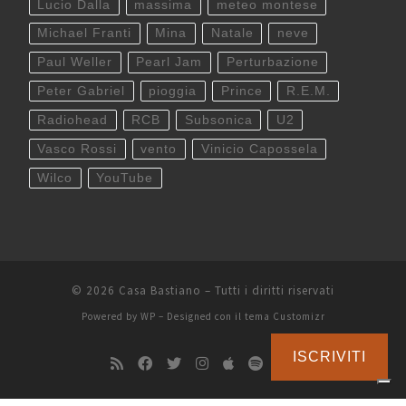
Lucio Dalla
massima
meteo montese
Michael Franti
Mina
Natale
neve
Paul Weller
Pearl Jam
Perturbazione
Peter Gabriel
pioggia
Prince
R.E.M.
Radiohead
RCB
Subsonica
U2
Vasco Rossi
vento
Vinicio Capossela
Wilco
YouTube
© 2026
Casa Bastiano
– Tutti i diritti riservati
Powered by
WP
– Designed con il
tema Customizr
ISCRIVITI