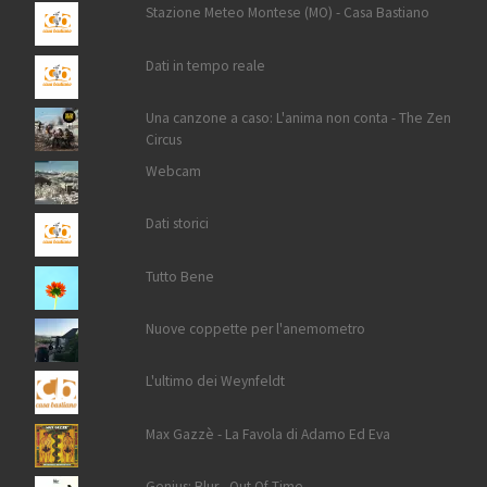
Stazione Meteo Montese (MO) - Casa Bastiano
Dati in tempo reale
Una canzone a caso: L'anima non conta - The Zen
Circus
Webcam
Dati storici
Tutto Bene
Nuove coppette per l'anemometro
L'ultimo dei Weynfeldt
Max Gazzè - La Favola di Adamo Ed Eva
Genius: Blur - Out Of Time