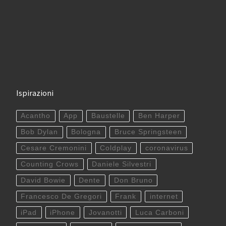
Ispirazioni
Acantho
App
Baustelle
Ben Harper
Bob Dylan
Bologna
Bruce Springsteen
Cesare Cremonini
Coldplay
coronavirus
Counting Crows
Daniele Silvestri
David Bowie
Dente
Don Bruno
Francesco De Gregori
Frank
internet
iPad
iPhone
Jovanotti
Luca Carboni