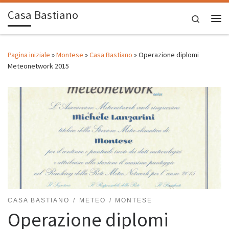
Casa Bastiano
Passa al contenuto
Search
Me
Pagina iniziale
»
Montese
»
Casa Bastiano
»
Operazione diplomi
Meteonetwork 2015
CASA BASTIANO
METEO
MONTESE
Operazione diplomi