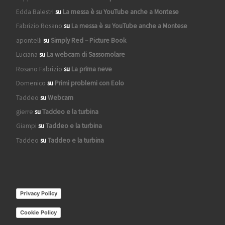
Edda Balestri
su
La messa è su YouTube anche a Montese
Fabrizio Rosano
su
La messa è su YouTube anche a Montese
apontelli
su
Simply Red – Picture Book
Luciana
su
La webcam di Sassomolare
Rosano Fabrizio
su
La prima neve
Domenico
su
Primi problemi con Eolo
Taddeo
su
Webcam
gierre
su
Taddeo e la turbina
Giampi
su
Taddeo e la turbina
Taddeo
su
Taddeo e la turbina
Privacy Policy
Cookie Policy