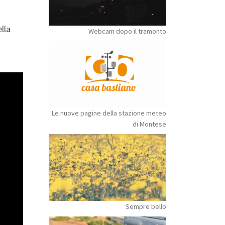
lla
Webcam dopo il tramonto
Le nuove pagine della stazione meteo
di Montese
Sempre bello