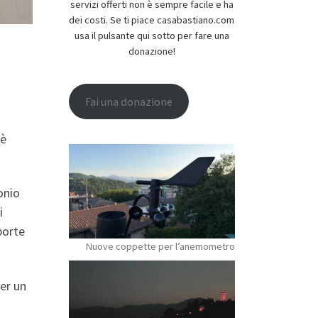
servizi offerti non è sempre facile e ha
dei costi. Se ti piace casabastiano.com
usa il pulsante qui sotto per fare una
donazione!
Fai una donazione
 è
onio
i
porte
Nuove coppette per l’anemometro
per un