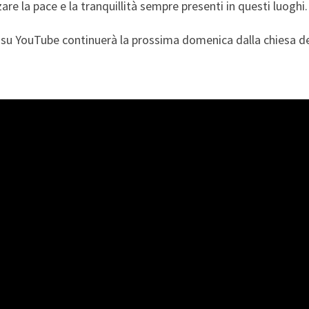
e la pace e la tranquillità sempre presenti in questi luoghi.
 su YouTube continuerà la prossima domenica dalla chiesa de