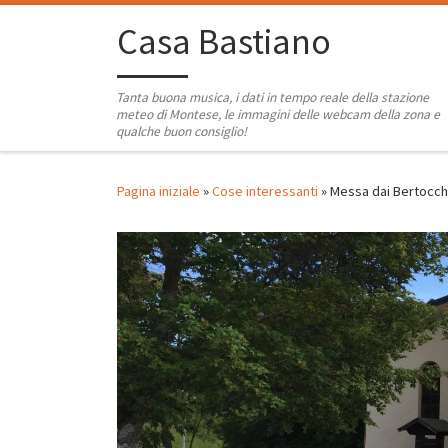
Passa al contenuto
Casa Bastiano
Tanta buona musica, i dati in tempo reale della stazione
meteo di Montese, le immagini delle webcam della zona e
qualche buon consiglio!
Pagina iniziale
»
Cose interessanti
»
Messa dai Bertocch