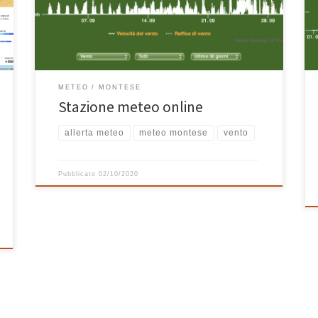
settimana scorsa e per qualche giorno la stazione è
risultata offline. Nel weekend scorso sono riuscito a
sistemare tutto e quindi a partire da lunedì […]
METEO
MONTESE
Stazione meteo online
allerta meteo
meteo montese
vento
Pubblicato
02/10/2020