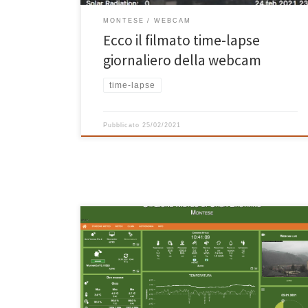
MONTESE
WEBCAM
Ecco il filmato time-lapse
giornaliero della webcam
time-lapse
Pubblicato
25/02/2021
Evidentemente c’è qualcosa che non funziona nella
stazione meteo di Casa Bastiano: quando piove a
lungo e forte (come ieri e oggi tanto per intenderci), la
rilevazione della velocità del vento dà dei valori
chiaramente errati molto alti. E’ probabile che, dopo