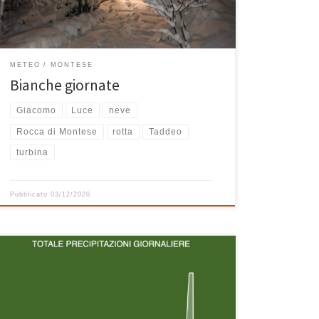
a lavorare a piedi. […]
METEO
MONTESE
Bianche giornate
Giacomo
Luce
neve
Rocca di Montese
rotta
Taddeo
turbina
Pubblicato
03/12/2020
Qualcuno mi ha scritto perchè ha giustamente notato
che ieri mattina i dati relativi alla pioggia caduta a
Montese nella notte tra il 4 ed il 5 giugno 2020 erano