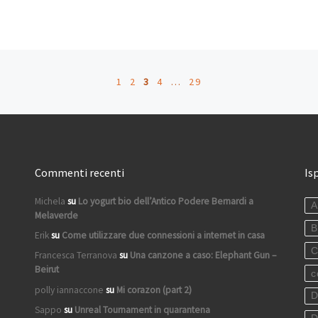
1
2
3
4
…
29
Commenti recenti
Is
Michela
su
Lo yogurt bio dell’Antico Podere Bernardi a
A
Melaverde
B
Erik
su
Come utilizzare due connessioni a internet in casa
C
Francesca Terranova
su
Una canzone a caso: Elephant Gun –
Beirut
c
polly iannaccone
su
Mi corazon (part 2)
D
Sappo
su
Unreal Tournament in quarantena