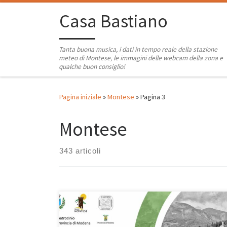
Passa al contenuto
Casa Bastiano
Tanta buona musica, i dati in tempo reale della stazione
meteo di Montese, le immagini delle webcam della zona e
qualche buon consiglio!
Pagina iniziale
»
Montese
»
Pagina 3
Montese
343 articoli
Una bella iniziativa, che merita di essere promossa e