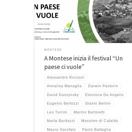
di cui andare fieri. A Montese, da giovedì’ 15 a
domenica 18 luglio c’è il festival di store e culture “Un
paese ci vuole” organizzato dalla nuova Pro loco che
al primo grande appuntamento si presenta proprio
bene. Ci saranno ospiti […]
MONTESE
A Montese inizia il festival “Un
paese ci vuole”
Alessandro Riccioni
Annalisa Managlia
Darwin Pastorin
David Duszynsky
Eleonora De Angelis
Eugenio Bertozzi
Gianni Bellini
Leo Turrini
Marino Bartoletti
Marta Bardazzi
Massimo di Cataldo
Mauro Garofalo
Paolo Battaglia