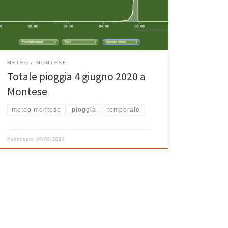
troppo bassi per essere veri (segnavano un totale di 7
mm). Il forte temporale che ha interessato la nostra
zona […]
METEO
MONTESE
Totale pioggia 4 giugno 2020 a
Montese
meteo montese
pioggia
temporale
Pubblicato
06/06/2020