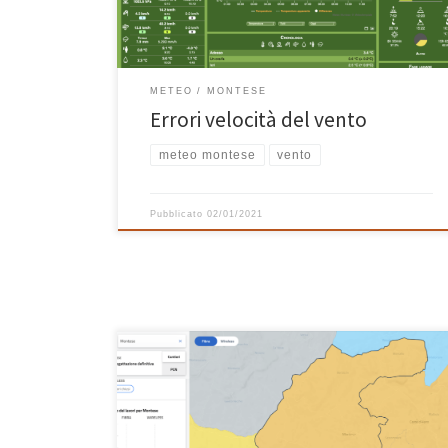
tanti anni (ormai sono 13!), ci sia una […]
METEO
MONTESE
Errori velocità del vento
meteo montese
vento
Pubblicato
02/01/2021
Torno su un argomento a me caro, uno di quelli che fa
la differenza se hai scelto di vivere in montagna, se hai
figli che vanno a scuola, se hai bisogno di lavorare da