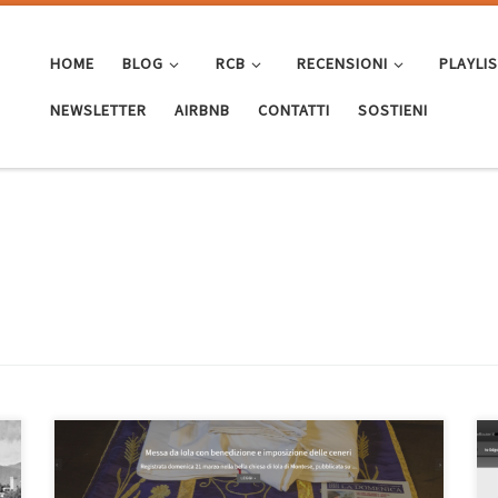
HOME
BLOG
RCB
RECENSIONI
PLAYLI
NEWSLETTER
AIRBNB
CONTATTI
SOSTIENI
Sicuramente l’avete già visto tutti perchè è già attivo