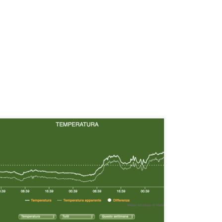
Mentre la stazione meteo di Maserno (in località La
Fredda, in Lama, presso Il Palazzino) ha registrato una
minima di ben -12.8 °C (valore più basso registrato in
tutta l’Emilia-Romagna secondo la rete di
monitoraggio di Emilia-Romagna Meteo), quella di
Montese località Casa Bastiano ha fatto segnare “solo”
-5.06 °C […]