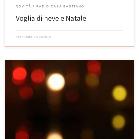
NOVITÀ
RADIO CASA BASTIANO
Voglia di neve e Natale
Pubblicato
17/12/2010
Per amici, parenti e fan di Radio Casa Bastiano è ormai un classico,
senza non è neanche Natale. La mitica playlist di Natale
quest’anno accontenta davvero tutti: pop, rock, jazz, elettronica,
brani da classifica e non. Per me è bellissima. Buon Natale da
Radio Casa Bastiano! Tracklist – 1 ora […]