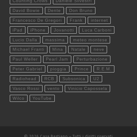
Counting Crows
Daniele Silvestri
David Bowie
Dente
Don Bruno
Francesco De Gregori
Frank
internet
iPad
iPhone
Jovanotti
Luca Carboni
Lucio Dalla
massima
meteo montese
Michael Franti
Mina
Natale
neve
Paul Weller
Pearl Jam
Perturbazione
Peter Gabriel
pioggia
Prince
R.E.M.
Radiohead
RCB
Subsonica
U2
Vasco Rossi
vento
Vinicio Capossela
Wilco
YouTube
© 2026
Casa Bastiano
– Tutti i diritti riservati