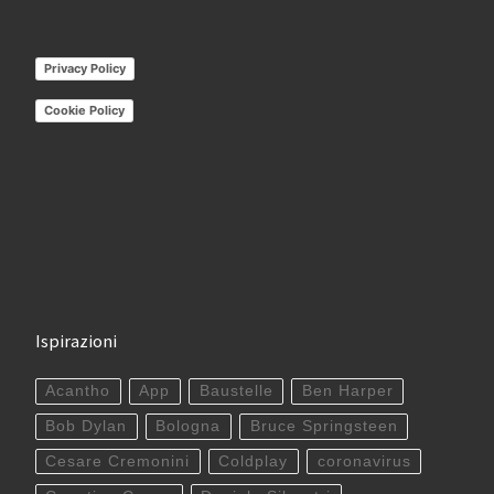
Privacy Policy
Cookie Policy
Ispirazioni
Acantho
App
Baustelle
Ben Harper
Bob Dylan
Bologna
Bruce Springsteen
Cesare Cremonini
Coldplay
coronavirus