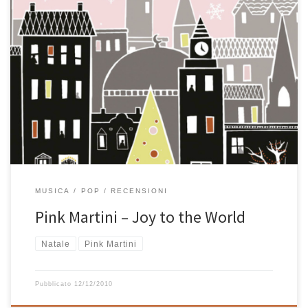
Tra le solite innumerevoli uscite pre-natalizie di dischi più o meno
a tema vi segnalo l’album Joy to the World di Pink Martini,
assolutamente da non perdere in mezzo all’ampia scelta
generata da tutte le pubblicazioni che cercano solo di sfruttare il
momento favorevole agli acquisti. I Pink Martini sono […]
MUSICA
POP
RECENSIONI
Pink Martini – Joy to the World
Natale
Pink Martini
Pubblicato
12/12/2010