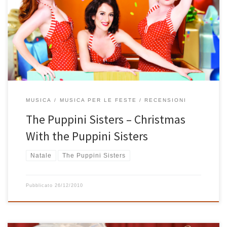
loro maniera alcuni brani ormai diventati dei classici in questo
periodo di festa. Lo stile anni ’40 delle Puppini si impossessa così
di Santa Baby, Let It Snow, White Christmas, Winter Wonderland e,
su tutte, Jingle Bells (Single Version). L’album Christmas With […]
MUSICA
MUSICA PER LE FESTE
RECENSIONI
The Puppini Sisters – Christmas
With the Puppini Sisters
Natale
The Puppini Sisters
Pubblicato
26/12/2010