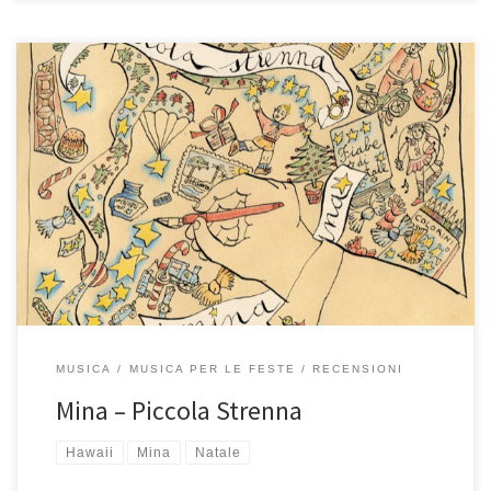
In prossimità del Natale, Mina ci delizia con un EP di 4 brani
disponibile anche insieme all’ultimo album Caramella che per
l’occasione è diventato Una caramella e una strenna. I brani di
Piccola Strenna accompagnano Aldo, Giovanni e Giacomo nel loro
ultimo film natalizio “La banda dei Babbi Natali” in […]
MUSICA
MUSICA PER LE FESTE
RECENSIONI
Mina – Piccola Strenna
Hawaii
Mina
Natale