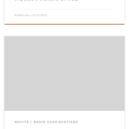
Pubblicato
19/12/2010
Come vi sarete già accorti, in questi giorni il sito di Casa Bastiano
sta cambiando faccia. L’idea era nell’aria da tempo, ma l’input
definitivo è arrivato quando Corrado, ascoltatore di Radio Casa
Bastiano, ci ha scritto proponendoci di cambiare il logo della radio
a lui non tanto gradito. L’idea ci […]
NOVITÀ
RADIO CASA BASTIANO