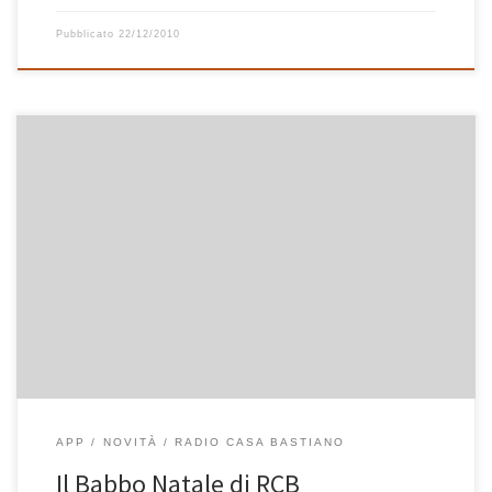
Pubblicato
22/12/2010
Da lunedì 20 dicembre a domenica 26 il Babbo Natale di RCB
consegnerà ogni giorno un codice per scaricare l’App di Radio
Casa Bastiano gratuitamente a tutti quelli che si iscriveranno alla
newsletter di Casa Bastiano. Per partecipare all’estrazione
giornaliera è sufficiente iscriversi alla newsletter di Radio Casa
Bastiano. Il […]
APP
NOVITÀ
RADIO CASA BASTIANO
Il Babbo Natale di RCB