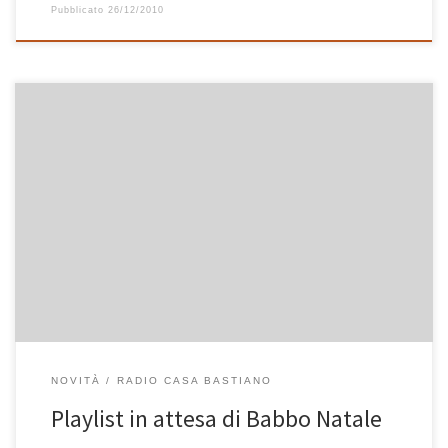
Pubblicato
26/12/2010
Qualche anticipo l’abbiamo già dato, ma da domani giovedì 23
dicembre iniziamo a fare sul serio e fino al 25 Radio Casa Bastiano
sarà molto natalizia. Iniziamo il 23 con le mie playlist per parenti e
amici e proseguiamo il 24 e il 25 con la playlist di musica (non […]
NOVITÀ
RADIO CASA BASTIANO
Playlist in attesa di Babbo Natale