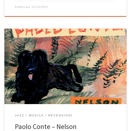
Pubblicato
12/12/2010
Gran classe, come sempre. Nelson è un classico (e perfetto) disco
di Paolo Conte. Non ci sono (e non ci aspettiamo) particolari novità
e innovazioni, lasciamo solo che l’avvocato ci accompagni nel suo
mondo fatto di melodie d’altri tempi, mix di linguaggi (in questo
disco canta in napoletano, spagnolo, francese […]
JAZZ
MUSICA
RECENSIONI
Paolo Conte – Nelson