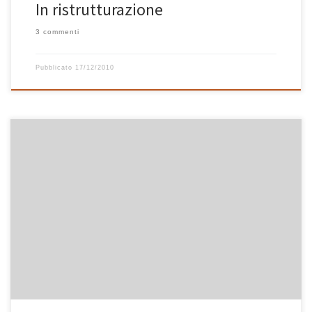
In ristrutturazione
3 commenti
Pubblicato
17/12/2010
Oggi Radio Casa Bastiano vi offre l’apprezzatissima playlist di
Natale (super record di ascolti per l‘8 dicembre) per tutto il giorno.
La nevicata prevista, seppur debole, è ormai imminente e, ad una
settimana di distanza, mi ha scatenato una gran voglia di Natale.
Godetevi i famosi brani natalizi di Frank […]