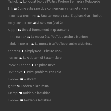
Michela
su
Lo yogurt bio dell’Antico Podere Bernardi a Melaverde
Erik
su
Come utilizzare due connessioni a internet in casa
Francesca Terranova
su
Una canzone a caso: Elephant Gun – Beirut
polly iannaccone
su
Mi corazon (part 2)
Sappo
su
Unreal Tournament in quarantena
Edda Balestri
su
La messa è su YouTube anche a Montese
Fabrizio Rosano
su
La messa è su YouTube anche a Montese
apontelli
su
Simply Red – Picture Book
Luciana
su
La webcam di Sassomolare
Rosano Fabrizio
su
La prima neve
Domenico
su
Primi problemi con Eolo
Taddeo
su
Webcam
gierre
su
Taddeo e la turbina
Giampi
su
Taddeo e la turbina
Taddeo
su
Taddeo e la turbina