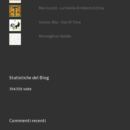
Max Gazzè - La Favola di Adamo Ed Eva
Genius: Blur - Out Of Time
Meraviglioso Natale
Statistiche del Blog
394.556 visite
Commenti recenti