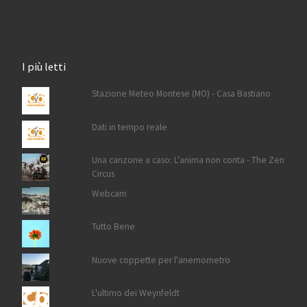
I più letti
Stazione Meteo Montese (MO) - Casa Bastiano
Dati in tempo reale
Una canzone a caso: L'anima non conta - The Zen
Circus
Webcam
Tutto Bene
Nuove coppette per l'anemometro
L'ultimo dei Weynfeldt