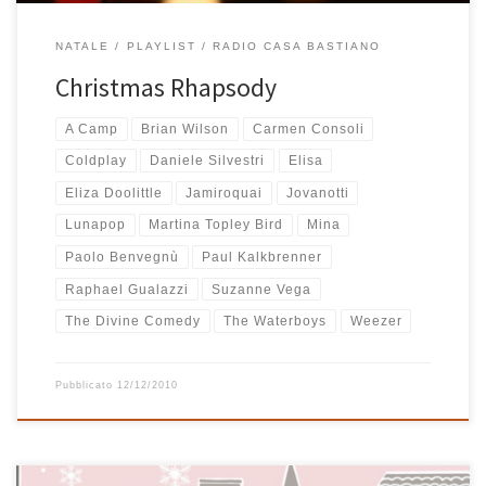
NATALE
PLAYLIST
RADIO CASA BASTIANO
Christmas Rhapsody
A Camp
Brian Wilson
Carmen Consoli
Coldplay
Daniele Silvestri
Elisa
Eliza Doolittle
Jamiroquai
Jovanotti
Lunapop
Martina Topley Bird
Mina
Paolo Benvegnù
Paul Kalkbrenner
Raphael Gualazzi
Suzanne Vega
The Divine Comedy
The Waterboys
Weezer
Pubblicato
12/12/2010