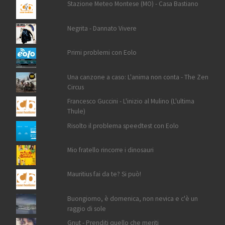
Stazione Meteo Montese (MO) - Casa Bastiano
Negrita - Dannato Vivere
Primi problemi con Eolo
Una canzone a caso: L'anima non conta - The Zen
Circus
Francesco Guccini - L'inizio al Mulino (L'ultima
Thule)
Risolto il problema speedtest con Eolo
Mio fratello rincorre i dinosauri
Mauritius fai da te? Si può!
Buongiorno, è domenica, non nevica e c'è un
raggio di sole
Gnut - Prenditi quello che meriti