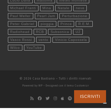
Lucio Dalla
massima
meteo montese
Michael Franti
Mina
Natale
neve
Paul Weller
Pearl Jam
Perturbazione
Peter Gabriel
pioggia
Prince
R.E.M.
Radiohead
RCB
Subsonica
U2
Vasco Rossi
vento
Vinicio Capossela
Wilco
YouTube
© 2026
Casa Bastiano
– Tutti i diritti riservati
Powered by
WP
– Designed con il
tema Customizr
ISCRIVITI