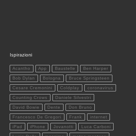
Ispirazioni
Acantho
App
Baustelle
Ben Harper
Bob Dylan
Bologna
Bruce Springsteen
Cesare Cremonini
Coldplay
coronavirus
Counting Crows
Daniele Silvestri
David Bowie
Dente
Don Bruno
Francesco De Gregori
Frank
internet
iPad
iPhone
Jovanotti
Luca Carboni