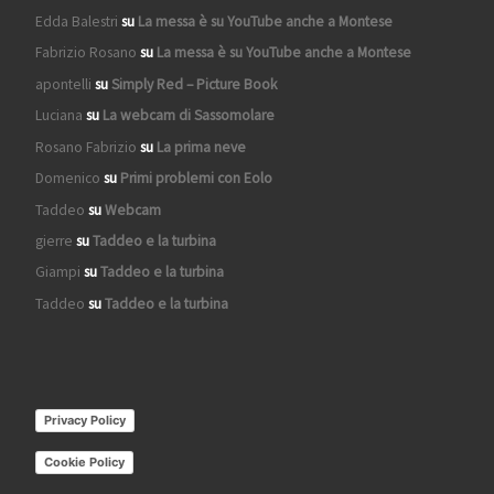
Edda Balestri
su
La messa è su YouTube anche a Montese
Fabrizio Rosano
su
La messa è su YouTube anche a Montese
apontelli
su
Simply Red – Picture Book
Luciana
su
La webcam di Sassomolare
Rosano Fabrizio
su
La prima neve
Domenico
su
Primi problemi con Eolo
Taddeo
su
Webcam
gierre
su
Taddeo e la turbina
Giampi
su
Taddeo e la turbina
Taddeo
su
Taddeo e la turbina
Privacy Policy
Cookie Policy